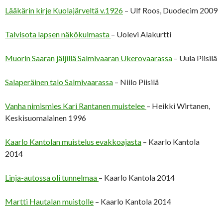
Lääkärin kirje Kuolajärveltä v.1926
– Ulf Roos, Duodecim 2009
Talvisota lapsen näkökulmasta
– Uolevi Alakurtti
Muorin Saaran jäljillä Salmivaaran Ukerovaarassa
– Uula Piisilä
Salaperäinen talo Salmivaarassa
– Niilo Piisilä
Vanha nimismies Kari Rantanen muistelee
– Heikki Wirtanen,
Keskisuomalainen 1996
Kaarlo Kantolan muistelus evakkoajasta
– Kaarlo Kantola
2014
Linja-autossa oli tunnelmaa
– Kaarlo Kantola 2014
Martti Hautalan muistolle
– Kaarlo Kantola 2014