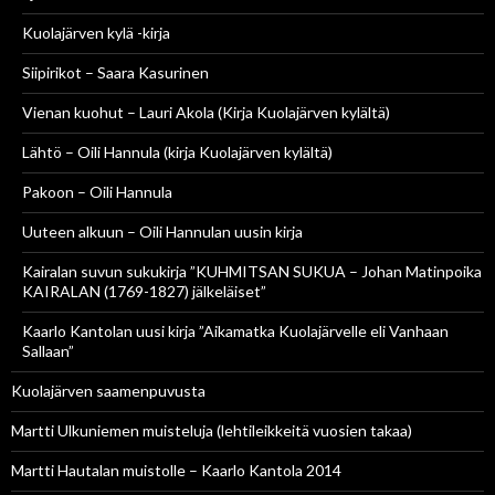
Kuolajärven kylä -kirja
Siipirikot – Saara Kasurinen
Vienan kuohut – Lauri Akola (Kirja Kuolajärven kylältä)
Lähtö – Oili Hannula (kirja Kuolajärven kylältä)
Pakoon – Oili Hannula
Uuteen alkuun – Oili Hannulan uusin kirja
Kairalan suvun sukukirja ”KUHMITSAN SUKUA – Johan Matinpoika
KAIRALAN (1769-1827) jälkeläiset”
Kaarlo Kantolan uusi kirja ”Aikamatka Kuolajärvelle eli Vanhaan
Sallaan”
Kuolajärven saamenpuvusta
Martti Ulkuniemen muisteluja (lehtileikkeitä vuosien takaa)
Martti Hautalan muistolle – Kaarlo Kantola 2014