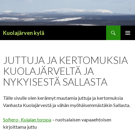
Haku
Kuolajärven kylä
SIIRRY
ENSISIJ
SISÄLTÖÖN
VALIKK
JUTTUJA JA KERTOMUKSIA
KUOLAJÄRVELTÄ JA
NYKYISESTÄ SALLASTA
Tälle sivulle olen kerännyt muutamia juttuja ja kertomuksia
Vanhasta Kuolajärvestä ja vähän myöhäisemmästäkin Sallasta.
Sofiero- Kujalan torppa
– ruotsalaisen vapaaehtoisen
kirjoittama juttu