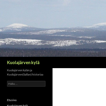
Haku
Kuolajärven kylä
Kuolajärven kylän ja
Kuolajärven(Sallan) historiaa
H
a
k
u
:
Etusivu
Kuolajärven kylä