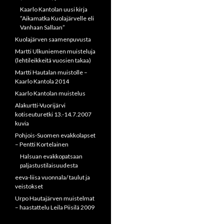
Kaarlo Kantolan uusi kirja
”Aikamatka Kuolajärvelle eli
Vanhaan Sallaan”
Kuolajärven saamenpuvusta
Martti Ulkuniemen muisteluja
(lehtileikkeitä vuosien takaa)
Martti Hautalan muistolle –
Kaarlo Kantola 2014
Kaarlo Kantolan muistelus
Alakurtti-Vuorijärvi
kotiseuturetki 13.-14.7.2007
kuvia
Pohjois-Suomen evakkolapset
– Pentti Kortelainen
Halsuan evakkopatsaan
paljastustilaisuudesta
eeva-liisa vuonnala/ taulut ja
veistokset
Urpo Hautajärven muistelmat
– haastattelu Leila Piisilä 2009