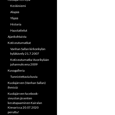
Keskiniemi
Alapää
Ylipää
Historia
Haastattelut
Ajankohtaista
Kotiseutumatkat
Vanhan Sallan kirkonkylän
kyläkävely 21.7.2007
Kotiseutumatka Vuorikylään
juhannuksena 2009
Kuvagalleria
Tunnistettavia kuvia
Kuolajärven (Vanhan Sallan)
ihmisiä
Kuolajärven facebook-
sivuston jäsenten
kesätapaaminen Kairalan
Kievarissa 20.07.2020
peruttu!