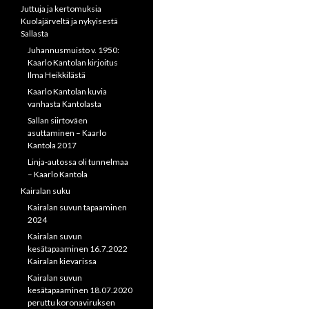
Juttuja ja kertomuksia
Kuolajärveltä ja nykyisestä
Sallasta
Juhannusmuisto v. 1950:
Kaarlo Kantolan kirjoitus
Ilma Heikkilästä
Kaarlo Kantolan kuvia
vanhasta Kantolasta
Sallan siirtoväen
asuttaminen – Kaarlo
Kantola 2017
Linja-autossa oli tunnelmaa
– Kaarlo Kantola
Kairalan suku
Kairalan suvun tapaaminen
2024
Kairalan suvun
kesätapaaminen 16.7.2022
Kairalan kievarissa
Kairalan suvun
kesätapaaminen 18.07.2020
peruttu koronaviruksen