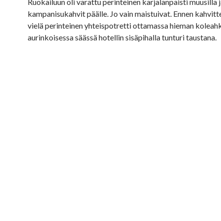
Ruokailuun oli varattu perinteinen karjalanpaisti muusilla j
kampanisukahvit päälle. Jo vain maistuivat. Ennen kahvitte
vielä perinteinen yhteispotretti ottamassa hieman kolea
aurinkoisessa säässä hotellin sisäpihalla tunturi taustana.