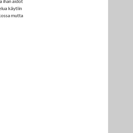
a ihan aidot
lua käytiin
hkossa mutta