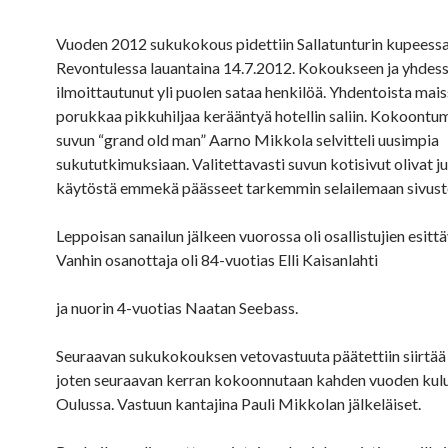
Vuoden 2012 sukukokous pidettiin Sallatunturin kupeessa,
Revontulessa lauantaina 14.7.2012. Kokoukseen ja yhdess
ilmoittautunut yli puolen sataa henkilöä. Yhdentoista mais
porukkaa pikkuhiljaa kerääntyä hotellin saliin. Kokoontum
suvun “grand old man” Aarno Mikkola selvitteli uusimpia
sukututkimuksiaan. Valitettavasti suvun kotisivut olivat ju
käytöstä emmekä päässeet tarkemmin selailemaan sivust
Leppoisan sanailun jälkeen vuorossa oli osallistujien esitt
Vanhin osanottaja oli 84-vuotias Elli Kaisanlahti
ja nuorin 4-vuotias Naatan Seebass.
Seuraavan sukukokouksen vetovastuuta päätettiin siirtää o
joten seuraavan kerran kokoonnutaan kahden vuoden kul
Oulussa. Vastuun kantajina Pauli Mikkolan jälkeläiset.