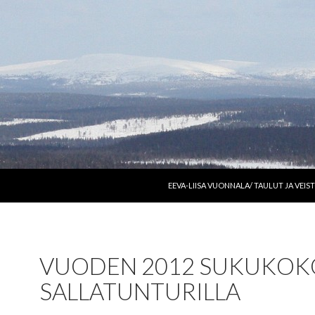
SIIRRY SISÄLTÖÖN
EEVA-LIISA VUONNALA/ TAULUT JA VEIS
VUODEN 2012 SUKUKOK
SALLATUNTURILLA