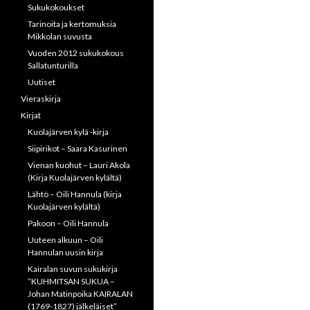
Sukukokoukset
Tarinoita ja kertomuksia
Mikkolan suvusta
Vuoden 2012 sukukokous
Sallatunturilla
Uutiset
Vieraskirja
Kirjat
Kuolajärven kylä -kirja
Siipirikot – Saara Kasurinen
Vienan kuohut – Lauri Akola
(Kirja Kuolajärven kylältä)
Lähtö – Oili Hannula (kirja
Kuolajärven kylältä)
Pakoon – Oili Hannula
Uuteen alkuun – Oili
Hannulan uusin kirja
Kairalan suvun sukukirja
”KUHMITSAN SUKUA –
Johan Matinpoika KAIRALAN
(1769-1827) jälkeläiset”