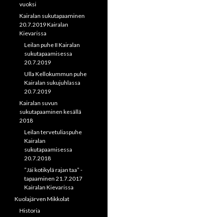
vuoksi
Kairalan sukutapaaminen
20.7.2019 Kairalan
Kievarissa
Leilan puhe II Kairalan
sukutapaamisessa
20.7.2019
Ulla Kellokummun puhe
Kairalan sukujuhlassa
20.7.2019
Kairalan suvun
sukutapaaminen kesällä
2018
Leilan tervetuliaspuhe
Kairalan
sukutapaamisessa
20.7.2018
”Jäi kotikylä rajan taa” -
tapaaminen 21.7.2017
Kairalan Kievarissa
Kuolajärven Mikkolat
Historia