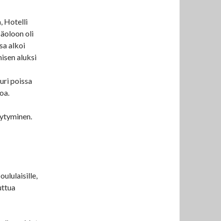
 Hotelli
äoloon oli
sa alkoi
isen aluksi
uri poissa
oa.
äytyminen.
ululaisille,
uttua