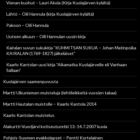
Vienan kuohut – Lauri Akola (Kirja Kuolajärven kylältä)
Lähtö – Oili Hannula (kirja Kuolajärven kylältä)
Pakoon – Oili Hannula
Uuteen alkuun – Oili Hannulan uusin kirja
Kairalan suvun sukukirja ”KUHMITSAN SUKUA – Johan Matinpoika
KAIRALAN (1769-1827) jälkeläiset”
Kaarlo Kantolan uusi kirja ”Aikamatka Kuolajärvelle eli Vanhaan
Sallaan”
Kuolajärven saamenpuvusta
Martti Ulkuniemen muisteluja (lehtileikkeitä vuosien takaa)
Martti Hautalan muistolle – Kaarlo Kantola 2014
Kaarlo Kantolan muistelus
Alakurtti-Vuorijärvi kotiseuturetki 13.-14.7.2007 kuvia
Pohjois-Suomen evakkolapset – Pentti Kortelainen