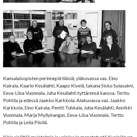
Kansalaisopisten perinnepiiriläisiä, yläkuvassa vas. Eino
Kairala, Kaarlo Kesälahti, Kaapo Kivelä, takana Sisko Sulasalmi,
Eeva-Liisa Vuonnala, Juha Kesälahti tyttärensä kanssa, Terttu
Pohtila ja edessä Jaakko Karkkola. Alakuvassa vas. Jaakko
Karkkola, Eino Kairala, Pentti Tuhkala, Juha Kesälahti, Annikki
Vuonnala, Marja Myllykangas, Eeva-Liisa Vuonnala, Terttu
Pohtila ja Leila Piisilä.
Kirja sisältää muistelmia ja valokuvia menetetystä Kuolajärven