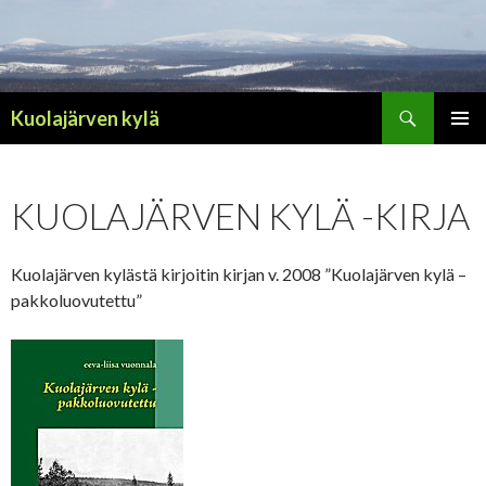
Haku
Kuolajärven kylä
SIIRRY
ENSISIJ
SISÄLTÖÖN
VALIKK
KUOLAJÄRVEN KYLÄ -KIRJA
Kuolajärven kylästä kirjoitin kirjan v. 2008 ”Kuolajärven kylä –
pakkoluovutettu”