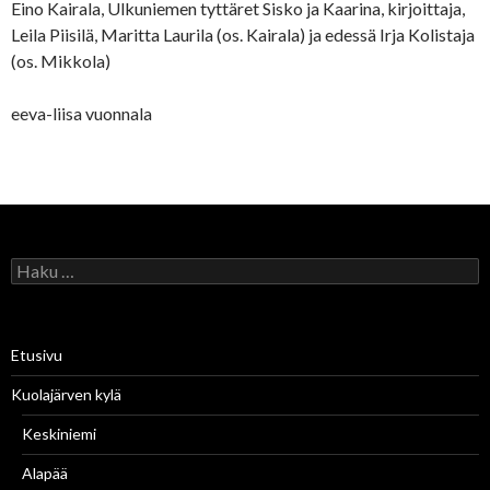
Eino Kairala, Ulkuniemen tyttäret Sisko ja Kaarina, kirjoittaja,
Leila Piisilä, Maritta Laurila (os. Kairala) ja edessä Irja Kolistaja
(os. Mikkola)
eeva-liisa vuonnala
H
a
k
u
:
Etusivu
Kuolajärven kylä
Keskiniemi
Alapää