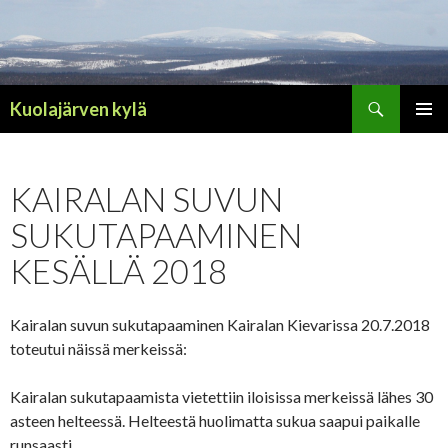
Haku
Kuolajärven kylä
SIIRRY
ENSISIJ
SISÄLTÖÖN
VALIKK
KAIRALAN SUVUN
SUKUTAPAAMINEN
KESÄLLÄ 2018
Kairalan suvun sukutapaaminen Kairalan Kievarissa 20.7.2018
toteutui näissä merkeissä:
Kairalan sukutapaamista vietettiin iloisissa merkeissä lähes 30
asteen helteessä. Helteestä huolimatta sukua saapui paikalle
runsaasti.