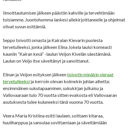
Ilmoittautumisen jälkeen päästiin kahville ja tervehtimään
toisiamme. Juontohomma lankesi allekirjoittaneelle ja ohjelmat
olivat suvun esittämiä.
Seppo toivotti omasta ja Kairalan Kievarin puolesta
tervetulleeksi, jonka jälkeen Elina Jokela lauloi komeasti
kauniin ”Kairan kesä” -laulun Veijon Kivelän säestämänä.
Laulun on Veijo itse säveltänyt ja sanoittanut.
Elinan ja Veijon esityksen jälkeen
toivotin minäkin vieraat
tervetulleeksi
ja kerroin olevan kolmekin juhlan aihetta:
ensimmäinen sukutapaaminen, sukukirjan julkaisu ja
Vallovaaraan tulo 70 vuotta sitten evakosta eli Vallovaaran
asutuksesta tulee kuluneeksi tänä vuonna 70 vuotta.
Veera Maria Kristiina esitti laulaen, soittaen kitaraa,
huuliharppua ja sansulaa sovittamiaan ja säveltämiään