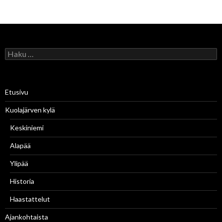
H
a
k
u
:
Etusivu
Kuolajärven kylä
Keskiniemi
Alapää
Ylipää
Historia
Haastattelut
Ajankohtaista