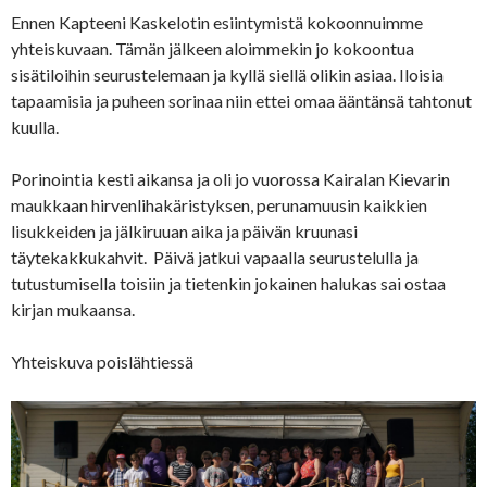
Ennen Kapteeni Kaskelotin esiintymistä kokoonnuimme
yhteiskuvaan. Tämän jälkeen aloimmekin jo kokoontua
sisätiloihin seurustelemaan ja kyllä siellä olikin asiaa. Iloisia
tapaamisia ja puheen sorinaa niin ettei omaa ääntänsä tahtonut
kuulla.
Porinointia kesti aikansa ja oli jo vuorossa Kairalan Kievarin
maukkaan hirvenlihakäristyksen, perunamuusin kaikkien
lisukkeiden ja jälkiruuan aika ja päivän kruunasi
täytekakkukahvit. Päivä jatkui vapaalla seurustelulla ja
tutustumisella toisiin ja tietenkin jokainen halukas sai ostaa
kirjan mukaansa.
Yhteiskuva poislähtiessä