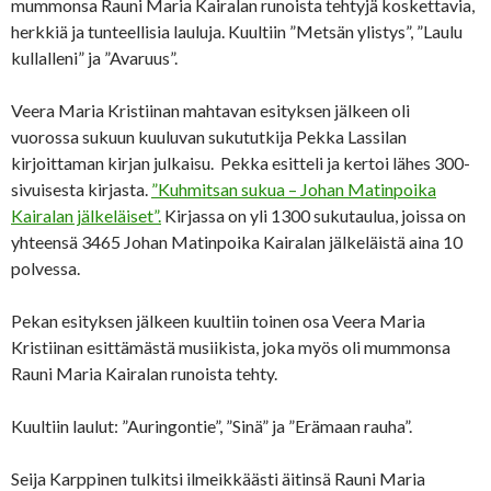
mummonsa Rauni Maria Kairalan runoista tehtyjä koskettavia,
herkkiä ja tunteellisia lauluja. Kuultiin ”Metsän ylistys”, ”Laulu
kullalleni” ja ”Avaruus”.
Veera Maria Kristiinan mahtavan esityksen jälkeen oli
vuorossa sukuun kuuluvan sukututkija Pekka Lassilan
kirjoittaman kirjan julkaisu. Pekka esitteli ja kertoi lähes 300-
sivuisesta kirjasta.
”Kuhmitsan sukua – Johan Matinpoika
Kairalan jälkeläiset”.
Kirjassa on yli 1300 sukutaulua, joissa on
yhteensä 3465 Johan Matinpoika Kairalan jälkeläistä aina 10
polvessa.
Pekan esityksen jälkeen kuultiin toinen osa Veera Maria
Kristiinan esittämästä musiikista, joka myös oli mummonsa
Rauni Maria Kairalan runoista tehty.
Kuultiin laulut: ”Auringontie”, ”Sinä” ja ”Erämaan rauha”.
Seija Karppinen tulkitsi ilmeikkäästi äitinsä Rauni Maria