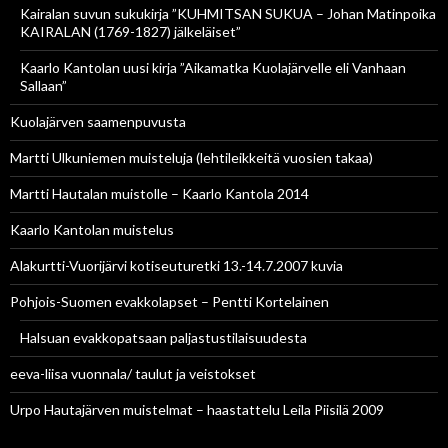
Kairalan suvun sukukirja ”KUHMITSAN SUKUA – Johan Matinpoika
KAIRALAN (1769-1827) jälkeläiset”
Kaarlo Kantolan uusi kirja ”Aikamatka Kuolajärvelle eli Vanhaan
Sallaan”
Kuolajärven saamenpuvusta
Martti Ulkuniemen muisteluja (lehtileikkeitä vuosien takaa)
Martti Hautalan muistolle – Kaarlo Kantola 2014
Kaarlo Kantolan muistelus
Alakurtti-Vuorijärvi kotiseuturetki 13.-14.7.2007 kuvia
Pohjois-Suomen evakkolapset – Pentti Kortelainen
Halsuan evakkopatsaan paljastustilaisuudesta
eeva-liisa vuonnala/ taulut ja veistokset
Urpo Hautajärven muistelmat – haastattelu Leila Piisilä 2009