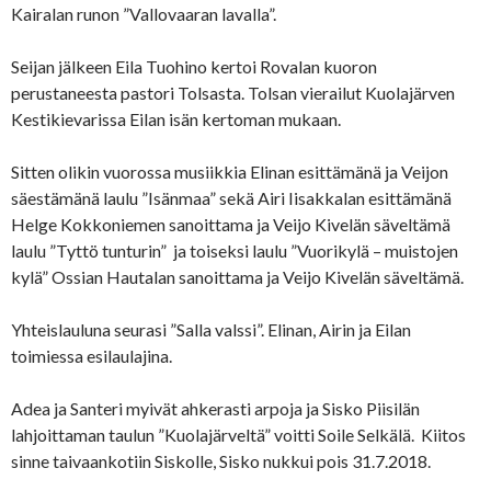
Kairalan runon ”Vallovaaran lavalla”.
Seijan jälkeen Eila Tuohino kertoi Rovalan kuoron
perustaneesta pastori Tolsasta. Tolsan vierailut Kuolajärven
Kestikievarissa Eilan isän kertoman mukaan.
Sitten olikin vuorossa musiikkia Elinan esittämänä ja Veijon
säestämänä laulu ”Isänmaa” sekä Airi Iisakkalan esittämänä
Helge Kokkoniemen sanoittama ja Veijo Kivelän säveltämä
laulu ”Tyttö tunturin” ja toiseksi laulu ”Vuorikylä – muistojen
kylä” Ossian Hautalan sanoittama ja Veijo Kivelän säveltämä.
Yhteislauluna seurasi ”Salla valssi”. Elinan, Airin ja Eilan
toimiessa esilaulajina.
Adea ja Santeri myivät ahkerasti arpoja ja Sisko Piisilän
lahjoittaman taulun ”Kuolajärveltä” voitti Soile Selkälä. Kiitos
sinne taivaankotiin Siskolle, Sisko nukkui pois 31.7.2018.