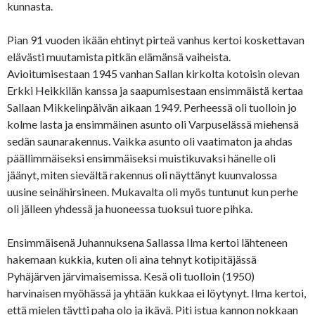
kunnasta.
Pian 91 vuoden ikään ehtinyt pirteä vanhus kertoi koskettavan
elävästi muutamista pitkän elämänsä vaiheista.
Avioitumisestaan 1945 vanhan Sallan kirkolta kotoisin olevan
Erkki Heikkilän kanssa ja saapumisestaan ensimmäistä kert
aa
Sallaan Mikkelinpäivän aikaan 1949. Perheessä oli tuolloin jo
kolme lasta ja ensimmäinen asunto oli Varpuselässä miehensä
sedän saunarakennus. Vaikka asunto oli vaatimaton ja ahdas
päällimmäiseksi ensimmäiseksi muistikuvaksi hänelle oli
jäänyt, miten sievältä rakennus oli näyttänyt kuunvalossa
uusine seinähirsineen. Mukavalta oli myös tuntunut kun perhe
oli jälleen yhdessä ja huoneessa tuoksui tuore pihka.
Ensimmäisenä Juhannuksena Sallassa Ilma kertoi lähteneen
hakemaan kukkia, kuten oli aina tehnyt kotipitäjässä
Pyhäjärven järvimaisemissa. Kesä oli tuolloin (1950)
harvinaisen myöhässä ja yhtään kukkaa ei löytynyt. Ilma kertoi,
että mielen täytti paha olo ja ikävä. Piti istua kannon nokkaan