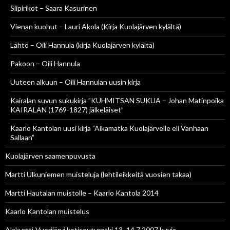
Siipirikot – Saara Kasurinen
Vienan kuohut – Lauri Akola (Kirja Kuolajärven kylältä)
Lähtö – Oili Hannula (kirja Kuolajärven kylältä)
Pakoon – Oili Hannula
Uuteen alkuun – Oili Hannulan uusin kirja
Kairalan suvun sukukirja ”KUHMITSAN SUKUA – Johan Matinpoika
KAIRALAN (1769-1827) jälkeläiset”
Kaarlo Kantolan uusi kirja ”Aikamatka Kuolajärvelle eli Vanhaan
Sallaan”
Kuolajärven saamenpuvusta
Martti Ulkuniemen muisteluja (lehtileikkeitä vuosien takaa)
Martti Hautalan muistolle – Kaarlo Kantola 2014
Kaarlo Kantolan muistelus
Alakurtti-Vuorijärvi kotiseuturetki 13.-14.7.2007 kuvia