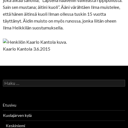
joka alkaa sanoilla; ”Lapsena haaveilin valkeasta rippipuvusta.
Sain sen mustana; äitini kuoli”. Ääni värähtäen Ilma muistelee,
että hänen äitinsä kuoli Ilman ollessa tuskin 15 vuotta
täyttänyt. Äidin muisto on myös runossa, jonka liitän oheen
Ilma Heikkilän suostumuksella.
Kaarlo Kantola 3.6.2015
H
a
k
u
:
Etusivu
Kuolajärven kylä
Keskiniemi