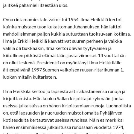
ja itkeä pahamieli itsestään ulos.
Oma rintamamiestalo valmistui 1954. Ilma Heikkilä kertoi,
kuinka muistaen tuon kukattoman Juhannuksen, hän laittoi
mahdollisimman paljon kukkia uutuuttaan tuoksuvaan kotiinsa.
Ilma ja Erkki Heikkilä kasvattivat suuren perheen ja vaikka
välillä oli tiukkaakin, Ilma kertoi olevan tyytyväinen ja
kiitollinen pitkästä elämästään, josta viimeiset 14 vuotta hän
on ollut leskenä. Presidentti on myöntänyt Ilma Heikkilälle
äitienpäivänä 1997 Suomen valkoisen ruusun ritarikunnan 1.
luokan mitalin kultaristein.
Ilma Heikkilä kertoo jo lapsesta asti rakastaneensa runoja ja
kirjoittamista. Hän kuuluu Sallan kirjoittajat ryhmään, jonka
useissa julkaisuissa on hänen kirjoittamiaan runoja. Luonnollista
on, että lapsuuden ja nuoruuden muistot omalta Pyhäjärven
kotiseudulta kertautuvat useissa runoissa. Näin esimerkiksi
hänen ensimmäisessä julkaistussa runossaan vuodelta 1974,