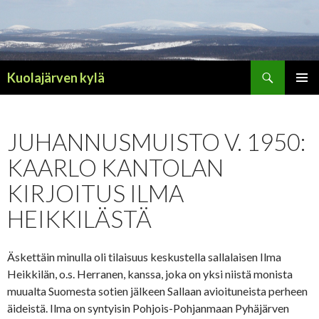
Haku
Kuolajärven kylä
SIIRRY
ENSISIJ
SISÄLTÖÖN
VALIKK
JUHANNUSMUISTO V. 1950:
KAARLO KANTOLAN
KIRJOITUS ILMA
HEIKKILÄSTÄ
Äskettäin minulla oli tilaisuus keskustella sallalaisen Ilma
Heikkilän, o.s. Herranen, kanssa, joka on yksi niistä monista
muualta Suomesta sotien jälkeen Sallaan avioituneista perheen
äideistä. Ilma on syntyisin Pohjois-Pohjanmaan Pyhäjärven