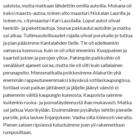
sateista, mutta matkaan lähdettiin omilla autoilla. Mukana oli
kaksi maasto-autoa, toinen aito maasturi Niskalan Laurilla ja
toinen ns. citymaasturi Kari Lassilalla. Loput autot olivat
henkilö- ja pakettiautoja. Seurue pakkautui autoihin ja matka
sai alkaa. Tullimuodollisuudet rajalla olivat porukalle jo tuttua
ja pian pääsimme Kantalahden tielle. Tie oli edelleenkin
samassa kunnossa, kuin se oli ollut ennenkin. Kuoppainen ja
kaarteli jokien ja purojen ylitse. Pahimpiin paikkoihin oli
venäläiset ajaneet soraa, mutta tie oli silti kuin sallalainen
perunapelto. Menomatkalla poikkesimme Alakurtin yhä
enemmän rappeutuneemmaksi käyvässä sotilaskaupungissa.
Sotilaat ovat paikan jättäneet ja jäljelle jäänyt väestö ei
pahemmin välitä kaupungin kunnosta. Kaupoista saimme
kuitenkin ruoka- ja juomatäydennystä ihan mukavasti. Matka
sai jatkua Vuorikylään. Ensimmäinen pysähdys tehtiin pienelle
purolle, joka laskee Enjanjokeen. Vanha silta kiinnosti vieraita.
Pienen sateen ripsiessä tutustuimme joen yli rakennettuun
rumpusiltaan.