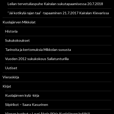
Leilan tervetuliaspuhe Kairalan sukutapaamisessa 20.7.2018
”Jäi kotikylä rajan taa” -tapaaminen 21.7.2017 Kairalan Kievarissa
Kuolajärven Mikkolat
Historia
Sukukokoukset
Tarinoita ja kertomuksia Mikkolan suvusta
Vuoden 2012 sukukokous Sallatunturilla
Uutiset
Vieraskirja
Kirjat
Kuolajärven kylä -kirja
Siipirikot – Saara Kasurinen
Vienan kuohut – Lauri Akola (Kirja Kuolajärven kylältä)