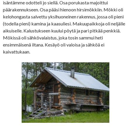
isäntämme odotteli jo siellä. Osa porukasta majoittui
päärakennukseen. Osa pääsi hienoon hirsimökkiin. Mökki oli
kelohongasta salvettu yksihuoneinen rakennus, jossa oli pieni
(todella pieni) kamina ja kaasuliesi. Makuupaikkoja oli neljälle
aikuiselle. Kalustukseen kuului pöytä ja pari pitkää penkkiä.
Mökissä oli sähkövalaistus, joka tosin sammui heti
ensimmäisenä iltana. Kesäyö oli valoisa ja sähköä ei
kaivattukaan.