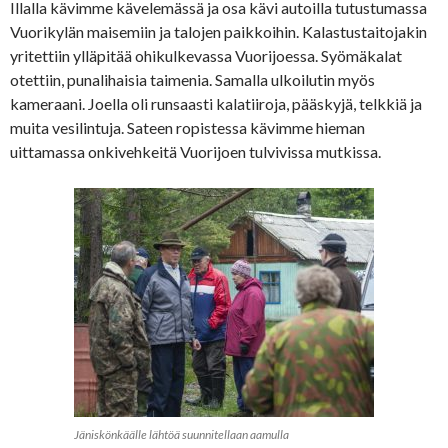
Illalla kävimme kävelemässä ja osa kävi autoilla tutustumassa
Vuorikylän maisemiin ja talojen paikkoihin. Kalastustaitojakin
yritettiin ylläpitää ohikulkevassa Vuorijoessa. Syömäkalat
otettiin, punalihaisia taimenia. Samalla ulkoilutin myös
kameraani. Joella oli runsaasti kalatiiroja, pääskyjä, telkkiä ja
muita vesilintuja. Sateen ropistessa kävimme hieman
uittamassa onkivehkeitä Vuorijoen tulvivissa mutkissa.
Jäniskönkäälle lähtöä suunnitellaan aamulla