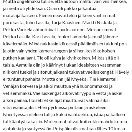
Mutta ongelmaksi tuli se, että autoon mahtui vain viisi henkeä,
ja meitä oli yhdeksän. Osan oli pakko jalkautua
matalajalkaiseen. Pienen neuvottelun jälkeen vanhimmat
porukasta, Juho Lassila, Tarja Kaasinen, Martti Niskala ja
Pekka Vuorela ahtautuivat Laurin autoon. Me nuorimmat,
Pekka Lassila, Kari Lassila, Jouko Lampela ja minä jäimme
kävelemään. Minä nakkasin kiireessä päällimäisen takkini pois
ja otin vain yhden kamerarungon ja siihen keskikokoisen
putken kaulaani. Tie oli kuiva ja kivikkoinen. Mikäs sitä oli
talsia. Aamulla olin jo käärinyt tiukan idealsiteen vasemman
nilkkani tueksi ja sitonut jalkaani tukevat vaelluskengät. Kävely
ei tuntunut pahalta. Mutta onni jäi lyhyeksi. Tie kiemurteli
Venäjän korvessa ja alkoi muuttua yhä huonommaksi ja
vetisemmäksi. Vaelluskengät alkoivat ryyppiä vettä ja askel
alkoi painaa. Iloiset retkeilijät muuttuivat väkinäisiksi
vitsinvääntäjiksi. Hien pyrkiessä pintaan ja askeleen
lyhentyessä mieleen tuli jo kaksi vaihtoehtoa, istua paikalleen
tai kääntyä takaisin. Molemmat olivat kuitenkin mahdottomia
ajatuksia jo syntyessään. Poispäin olisi matkaa lähes 10 km ja