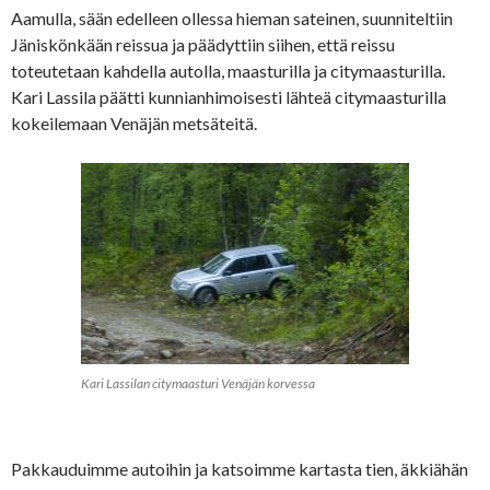
Aamulla, sään edelleen ollessa hieman sateinen, suunniteltiin
Jäniskönkään reissua ja päädyttiin siihen, että reissu
toteutetaan kahdella autolla, maasturilla ja citymaasturilla.
Kari Lassila päätti kunnianhimoisesti lähteä citymaasturilla
kokeilemaan Venäjän metsäteitä.
Kari Lassilan citymaasturi Venäjän korvessa
Pakkauduimme autoihin ja katsoimme kartasta tien, äkkiähän