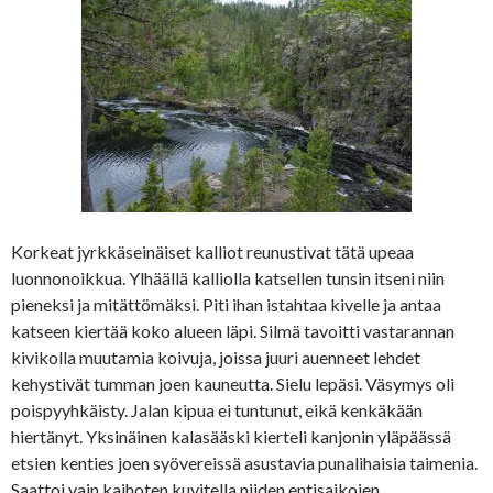
Korkeat jyrkkäseinäiset kalliot reunustivat tätä upeaa
luonnonoikkua. Ylhäällä kalliolla katsellen tunsin itseni niin
pieneksi ja mitättömäksi. Piti ihan istahtaa kivelle ja antaa
katseen kiertää koko alueen läpi. Silmä tavoitti vastarannan
kivikolla muutamia koivuja, joissa juuri auenneet lehdet
kehystivät tumman joen kauneutta. Sielu lepäsi. Väsymys oli
poispyyhkäisty. Jalan kipua ei tuntunut, eikä kenkäkään
hiertänyt. Yksinäinen kalasääski kierteli kanjonin yläpäässä
etsien kenties joen syövereissä asustavia punalihaisia taimenia.
Saattoi vain kaihoten kuvitella niiden entisaikojen