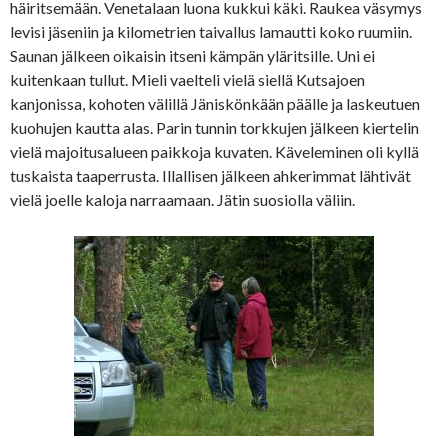
häiritsemään. Venetalaan luona kukkui käki. Raukea väsymys
levisi jäseniin ja kilometrien taivallus lamautti koko ruumiin.
Saunan jälkeen oikaisin itseni kämpän yläritsille. Uni ei
kuitenkaan tullut. Mieli vaelteli vielä siellä Kutsajoen
kanjonissa, kohoten välillä Jäniskönkään päälle ja laskeutuen
kuohujen kautta alas. Parin tunnin torkkujen jälkeen kiertelin
vielä majoitusalueen paikkoja kuvaten. Käveleminen oli kyllä
tuskaista taaperrusta. Illallisen jälkeen ahkerimmat lähtivät
vielä joelle kaloja narraamaan. Jätin suosiolla väliin.