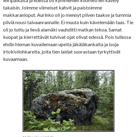
leiripaikalta ja edessä oli kymmenien kilometrien kävely
takaisin. Joimme viimeiset kahvit ja paistoimme
makkaranloput. Aurinko oli jo mennyt pilven taakse ja tummia
pilviä nousi taivaanrannalle. Ei muuta kuin kävelemään taas. Tie
oli jo tuttu ja lievä alamäki vauhditti matkan tekoa. Samat
kuopat ja kierrettävät tulvivat ojat olivat edessä. Pois tullessa
ehdin hieman kuvailemaan upeita jäkäläkankaita ja isoja
irtokivilohkareita, joita tien laidat suorastaan tyrkyttivät
kuvaamaan.