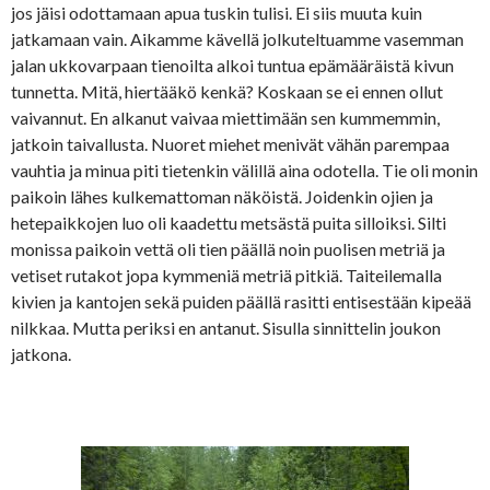
jos jäisi odottamaan apua tuskin tulisi. Ei siis muuta kuin
jatkamaan vain. Aikamme kävellä jolkuteltuamme vasemman
jalan ukkovarpaan tienoilta alkoi tuntua epämääräistä kivun
tunnetta. Mitä, hiertääkö kenkä? Koskaan se ei ennen ollut
vaivannut. En alkanut vaivaa miettimään sen kummemmin,
jatkoin taivallusta. Nuoret miehet menivät vähän parempaa
vauhtia ja minua piti tietenkin välillä aina odotella. Tie oli monin
paikoin lähes kulkemattoman näköistä. Joidenkin ojien ja
hetepaikkojen luo oli kaadettu metsästä puita silloiksi. Silti
monissa paikoin vettä oli tien päällä noin puolisen metriä ja
vetiset rutakot jopa kymmeniä metriä pitkiä. Taiteilemalla
kivien ja kantojen sekä puiden päällä rasitti entisestään kipeää
nilkkaa. Mutta periksi en antanut. Sisulla sinnittelin joukon
jatkona.