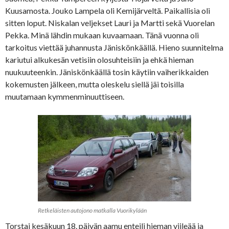
Kuusamosta. Jouko Lampela oli Kemijärveltä. Paikallisia oli
sitten loput. Niskalan veljekset Lauri ja Martti sekä Vuorelan
Pekka. Minä lähdin mukaan kuvaamaan. Tänä vuonna oli
tarkoitus viettää juhannusta Jäniskönkäällä. Hieno suunnitelma
kariutui alkukesän vetisiin olosuhteisiin ja ehkä hieman
nuukuuteenkin. Jäniskönkäällä tosin käytiin vaiherikkaiden
kokemusten jälkeen, mutta oleskelu siellä jäi toisilla
muutamaan kymmenminuuttiseen.
Retkeläisten autojono matkalla Vuorikylään
Torstai kesäkuun 18. päivän aamu enteili hieman viileää ja