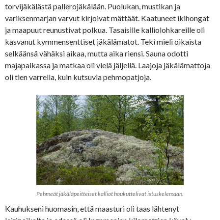
torvijäkälästä pallerojäkälään. Puolukan, mustikan ja
variksenmarjan varvut kirjoivat mättäät. Kaatuneet ikihongat
ja maapuut reunustivat polkua. Tasaisille kalliolohkareille oli
kasvanut kymmensenttiset jäkälämatot. Teki mieli oikaista
selkäänsä vähäksi aikaa, mutta aika riensi. Sauna odotti
majapaikassa ja matkaa oli vielä jäljellä. Laajoja jäkälämattoja
oli tien varrella, kuin kutsuvia pehmopatjoja.
Pehmeät jäkäläpeitteiset kalliot houkuttelivat istuskelemaan.
Kauhukseni huomasin, että maasturi oli taas lähtenyt