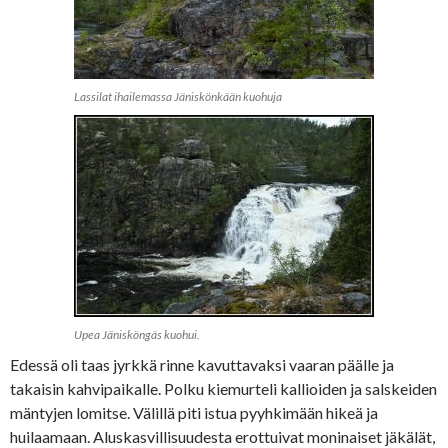
Lassilat ihailemassa Jäniskönkään kuohuja
Upea Jänisköngäs kuohui.
Edessä oli taas jyrkkä rinne kavuttavaksi vaaran päälle ja
takaisin kahvipaikalle. Polku kiemurteli kallioiden ja salskeiden
mäntyjen lomitse. Välillä piti istua pyyhkimään hikeä ja
huilaamaan. Aluskasvillisuudesta erottuivat moninaiset jäkälät,