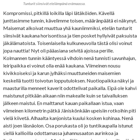
Tunturit siinsivät etelämpänä erämaassa.
Kompromissi, pitkillä loikilla läpi lätäköiden. Kävellä
junttasimme tunnin, kävelimme toisen, määränpäätä ei näkynyt.
Maisemat alkoivat muuttua yhä kauniimmiksi, etelän tunturit
siinsivät kaukana horisontissa ja tien posket hyllyivät paksuista
jäkälämatoista. Toisenlaisella kulkuneuvolla tästä olisi voinut
jopa nauttia! Nyt oli pääasiana selvitä ajoissa perille.
Kolmannen tunnin kääntyessä vihdoin nenä tunnisti savunhajun,
leiripaikka ei voinut olla enää kaukana. Viimeinen nousu
kivikkoiseksi ja karun jylhäksi muuttuneiden maisemien
keskellä tuotti toivotun lopputuloksen. Nuotiopaikka näkyi ja
maasturilla menneet kaverit odottelivat paikalla. Eipä ole kahvi
maistunut pitkään aikaan niin makealle kuin se taivalluksen
jälkeen maistui. En malttanut kauan paikallaan istua, vaan
viimeinen kilometrin pätkä Jäniskönkään upeisiin rotkoihin piti
vielä kiivetä. Alhaalta kanjonista kuului kosken kohinaa. Nenä
aisti joen läsnäolon. Osa porukasta oli jo tuntikaupalla istunut
siellä kallioilla odottamassa juhannusaaton aurinkoa ja