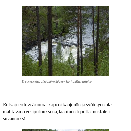
Ensikosketus Jäniskönkääseen korkealta harjulta.
Kutsajoen leveä uoma kapeni kanjoniin ja syöksyen alas
mahtavana vesiputouksena, laantuen lopulta mustaksi
suvannoksi.