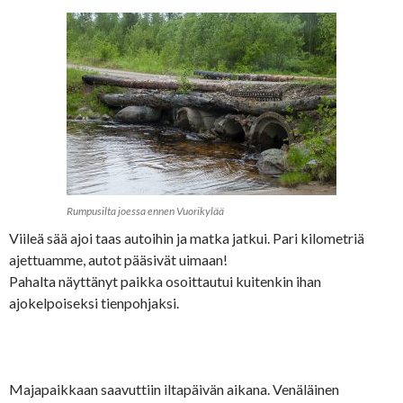
Rumpusilta joessa ennen Vuorikylää
Viileä sää ajoi taas autoihin ja matka jatkui. Pari kilometriä
ajettuamme, autot pääsivät uimaan!
Pahalta näyttänyt paikka osoittautui kuitenkin ihan
ajokelpoiseksi tienpohjaksi.
Majapaikkaan saavuttiin iltapäivän aikana. Venäläinen