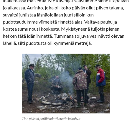
ihailemassa maisemia. Me kävelijät saavuimme sinne iltapäivän
jo alkaessa. Aurinko, joka oli koko päivän ollut pilven takana,
suvaitsi juhlistaa läsnäolollaan juuri silloin kun
pudottauduimme viimeistä rinnettä alas. Valtava pauhu ja
kostea sumu nousi koskesta. Mykistyneenä tuijotin pienen
hetken tätä idän ihmettä. Tummana soljuva vesi näytti olevan
lähellä, silti pudotusta oli kymmeniä metrejä.
Tien päässä perillä odotti nuotio ja kahvit!