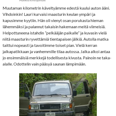
Muhkea kivenjärkäle
Muutaman kilometrin käveltyämme edestä kuului auton ääni.
Vihdoinkin! Lauri kurvaisi maasturin keulan ympäri ja
kapusimme kyytiin. Hän oli vienyt osan porukasta hieman
lähemmäksi ja palannut takaisin hakemaan meitä viimeisiä.
Helpottuneena istahdin ”pelkääjän paikalle” ja kuvasin vielä
niitä maasturin ryvettämiä tientapaisen jälkiä. Autolla matka
taittui nopeasti ja tavoitimme toiset pian. Vielä kerran
jalkapatikkaan ja vanhemmille tilaa autossa. Jalka alkoi antaa
jo ensimmäisiä merkkejä todellisesta kivusta. Painoin ne taka-
alalle. Odottelin vain pääsyä saunan lämpimään.