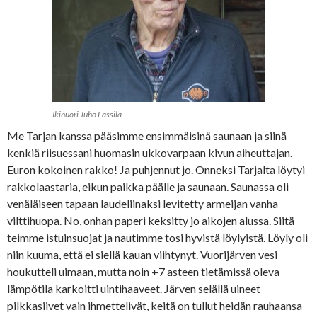
Ikinuori Juho Lassila
Me Tarjan kanssa pääsimme ensimmäisinä saunaan ja siinä
kenkiä riisuessani huomasin ukkovarpaan kivun aiheuttajan.
Euron kokoinen rakko! Ja puhjennut jo. Onneksi Tarjalta löytyi
rakkolaastaria, eikun paikka päälle ja saunaan. Saunassa oli
venäläiseen tapaan laudeliinaksi levitetty armeijan vanha
vilttihuopa. No, onhan paperi keksitty jo aikojen alussa. Siitä
teimme istuinsuojat ja nautimme tosi hyvistä löylyistä. Löyly oli
niin kuuma, että ei siellä kauan viihtynyt. Vuorijärven vesi
houkutteli uimaan, mutta noin +7 asteen tietämissä oleva
lämpötila karkoitti uintihaaveet. Järven selällä uineet
pilkkasiivet vain ihmettelivät, keitä on tullut heidän rauhaansa