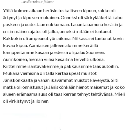
Lassilat reissun jälkeen
Yöllä kolmen aikaan heräsin tuskalliseen kipuun, rakko oli
ärtynyt ja kipu sen mukainen. Onneksi oli särkylääkettä, tabu
poskeen ja uudestaan nukkumaan. Lauantaiaamuna heräsin ja
ensimmäinen ajatus oli jalka, onneksi mitään ei tuntunut.
Rakkokin oli umpeunut yön aikana. Nilkassa ei tuntunut kovin
kovaa kipua. Aamiaisen jälkeen aloimme keräillä
kamppeitamme kasaan ja edessä oli paluu Suomeen.
Aurinkoinen, hieman viileä kesäilma tervehti ulkona.
Kiittelimme isäntäväkemme ja pakkausimme taas autoihin.
Mukana viemisinä oli tällä kertaa upeat muistot
Jäniskönkäältä ja vähän ikävämmät muistot kävelystä. Silti
matka oli onnistunut ja Jäniskönkään hienot maisemat ja koko
alueen erämaamaisuus oli taas kerran tehnyt tehtävänsä. Mieli
oli virkistynyt ja iloinen.