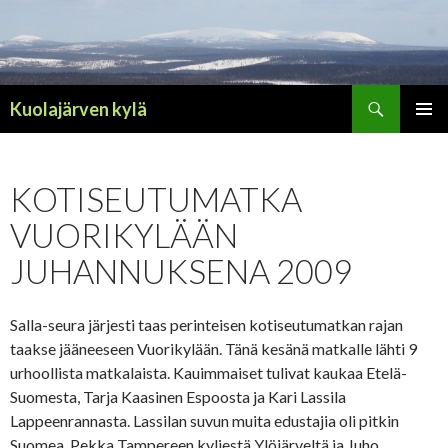
Haku
Kuolajärven kylä
SIIRRY
ENSISIJ
SISÄLTÖÖN
VALIKK
KOTISEUTUMATKA
VUORIKYLÄÄN
JUHANNUKSENA 2009
Salla-seura järjesti taas perinteisen kotiseutumatkan rajan
taakse jääneeseen Vuorikylään. Tänä kesänä matkalle lähti 9
urhoollista matkalaista. Kauimmaiset tulivat kaukaa Etelä-
Suomesta, Tarja Kaasinen Espoosta ja Kari Lassila
Lappeenrannasta. Lassilan suvun muita edustajia oli pitkin
Suomea, Pekka Tampereen kyljestä Ylöjärveltä ja Juho