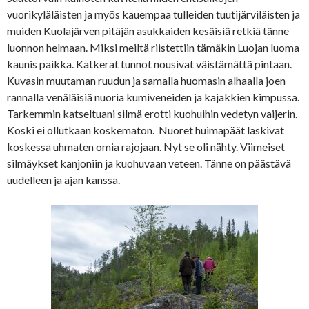
vuorikyläläisten ja myös kauempaa tulleiden tuutijärviläisten ja
muiden Kuolajärven pitäjän asukkaiden kesäisiä retkiä tänne
luonnon helmaan. Miksi meiltä riistettiin tämäkin Luojan luoma
kaunis paikka. Katkerat tunnot nousivat väistämättä pintaan.
Kuvasin muutaman ruudun ja samalla huomasin alhaalla joen
rannalla venäläisiä nuoria kumiveneiden ja kajakkien kimpussa.
Tarkemmin katseltuani silmä erotti kuohuihin vedetyn vaijerin.
Koski ei ollutkaan koskematon. Nuoret huimapäät laskivat
koskessa uhmaten omia rajojaan. Nyt se oli nähty. Viimeiset
silmäykset kanjoniin ja kuohuvaan veteen. Tänne on päästävä
uudelleen ja ajan kanssa.