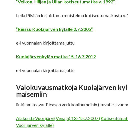
”Veikon, Hiljan ja Ullan kotiseutumatka v. 1992”
Leila Piisilän kirjoittama muistelma kotiseutumatkasta v.
”Reissu Kuolajärven kylälle 2.7.2005”
e-l vuonnalan kirjoittama juttu
Kuolajärvenkylän matka 15-16.7.2012
e-l vuonnalan kirjoittama juttu
Valokuvausmatkoja Kuolajärven ky
maisemiin
linkit aukeavat Picasan verkkoalbumeihin (kuvat e-l vuon
Alakurtti-Vuorijärvi(Venäjä) 13.-15.7.2007 (Kotiseutuma
Vuorijärven kylälle)