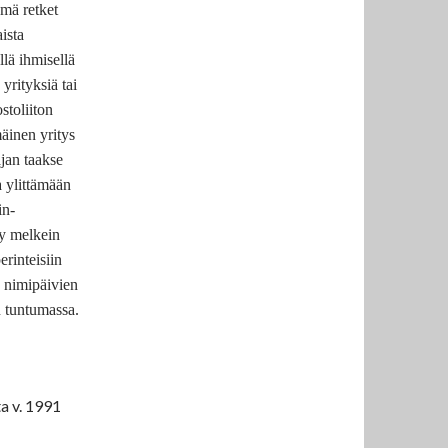
ämä retket
aista
llä ihmisellä
 yrityksiä tai
stoliiton
mäinen yritys
jan taakse
a ylittämään
in-
ty melkein
erinteisiin
 nimipäivien
n tuntumassa.
a v. 1991