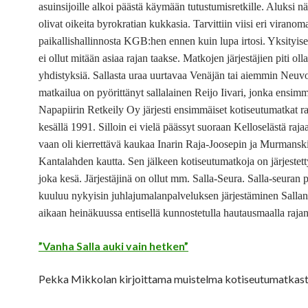
asuinsijoille alkoi päästä käymään tutustumisretkille. Aluksi n
olivat oikeita byrokratian kukkasia. Tarvittiin viisi eri viranom
paikallishallinnosta KGB:hen ennen kuin lupa irtosi. Yksityise
ei ollut mitään asiaa rajan taakse. Matkojen järjestäjien piti olla
yhdistyksiä. Sallasta uraa uurtavaa Venäjän tai aiemmin Neuvo
matkailua on pyörittänyt sallalainen Reijo Iivari, jonka ensim
Napapiirin Retkeily Oy järjesti ensimmäiset kotiseutumatkat ra
kesällä 1991. Silloin ei vielä päässyt suoraan Kelloselästä raja
vaan oli kierrettävä kaukaa Inarin Raja-Joosepin ja Murmansk
Kantalahden kautta. Sen jälkeen kotiseutumatkoja on järjestet
joka kesä. Järjestäjinä on ollut mm. Salla-Seura. Salla-seuran p
kuuluu nykyisin juhlajumalanpalveluksen järjestäminen Sallan
aikaan heinäkuussa entisellä kunnostetulla hautausmaalla raja
”Vanha Salla auki vain hetken”
Pekka Mikkolan kirjoittama muistelma kotiseutumatkast