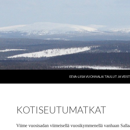
SIIRRY SISÄLTÖÖN
EEVA-LIISA VUONNALA/ TAULUT JA VEIS
KOTISEUTUMATKAT
Viime vuosisadan viimeisellä vuosikymmenellä vanhaan Sallaa