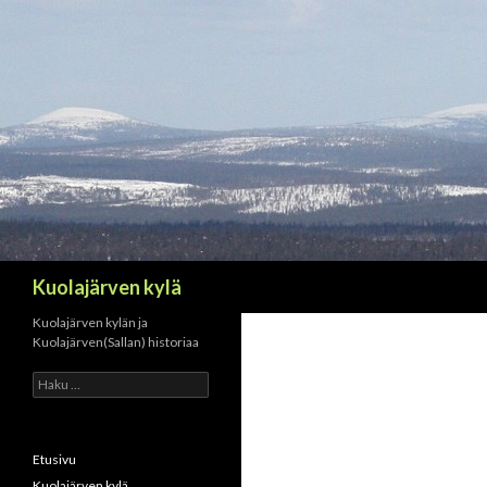
Haku
Kuolajärven kylä
Kuolajärven kylän ja
Kuolajärven(Sallan) historiaa
H
a
k
u
:
Etusivu
Kuolajärven kylä