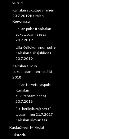
vuoksi
Kairalan sukutapaaminen
20.7.2019 Kairalan
Kievarissa
Leilan puhe II Kairalan
sukutapaamisessa
20.7.2019
Ulla Kellokummun puhe
Kairalan sukujuhlassa
20.7.2019
Kairalan suvun
sukutapaaminen kesällä
2018
Leilan tervetuliaspuhe
Kairalan
sukutapaamisessa
20.7.2018
”Jäi kotikylä rajan taa” -
tapaaminen 21.7.2017
Kairalan Kievarissa
Kuolajärven Mikkolat
Historia