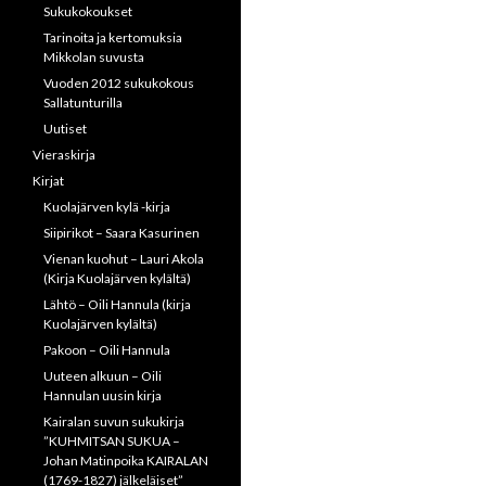
Sukukokoukset
Tarinoita ja kertomuksia
Mikkolan suvusta
Vuoden 2012 sukukokous
Sallatunturilla
Uutiset
Vieraskirja
Kirjat
Kuolajärven kylä -kirja
Siipirikot – Saara Kasurinen
Vienan kuohut – Lauri Akola
(Kirja Kuolajärven kylältä)
Lähtö – Oili Hannula (kirja
Kuolajärven kylältä)
Pakoon – Oili Hannula
Uuteen alkuun – Oili
Hannulan uusin kirja
Kairalan suvun sukukirja
”KUHMITSAN SUKUA –
Johan Matinpoika KAIRALAN
(1769-1827) jälkeläiset”