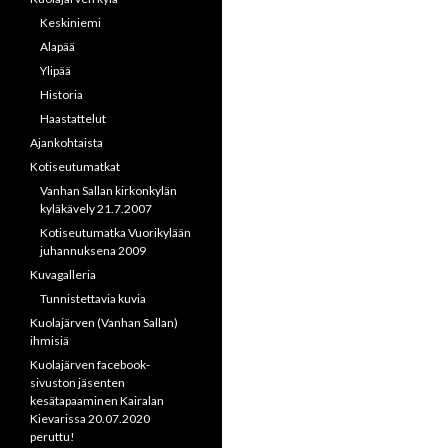
Keskiniemi
Alapää
Ylipää
Historia
Haastattelut
Ajankohtaista
Kotiseutumatkat
Vanhan Sallan kirkonkylän
kyläkävely 21.7.2007
Kotiseutumatka Vuorikylään
juhannuksena 2009
Kuvagalleria
Tunnistettavia kuvia
Kuolajärven (Vanhan Sallan)
ihmisiä
Kuolajärven facebook-
sivuston jäsenten
kesätapaaminen Kairalan
Kievarissa 20.07.2020
peruttu!