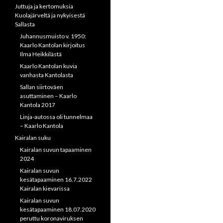
Juttuja ja kertomuksia
Kuolajärveltä ja nykyisestä
Sallasta
Juhannusmuisto v. 1950:
Kaarlo Kantolan kirjoitus
Ilma Heikkilästä
Kaarlo Kantolan kuvia
vanhasta Kantolasta
Sallan siirtoväen
asuttaminen – Kaarlo
Kantola 2017
Linja-autossa oli tunnelmaa
– Kaarlo Kantola
Kairalan suku
Kairalan suvun tapaaminen
2024
Kairalan suvun
kesätapaaminen 16.7.2022
Kairalan kievarissa
Kairalan suvun
kesätapaaminen 18.07.2020
peruttu koronaviruksen