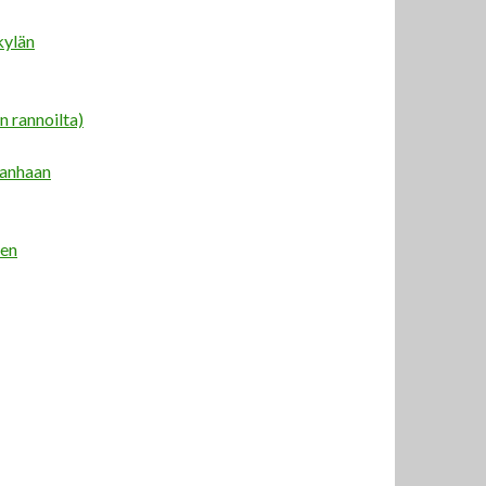
kylän
 rannoilta)
Vanhaan
ven