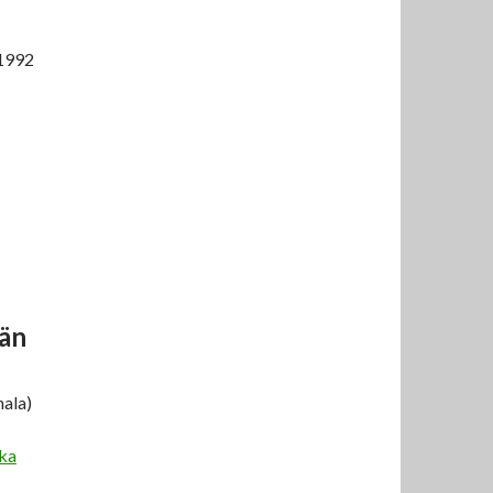
 1992
län
nala)
tka