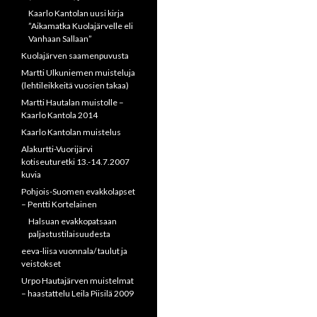
Kaarlo Kantolan uusi kirja
”Aikamatka Kuolajärvelle eli
Vanhaan Sallaan”
Kuolajärven saamenpuvusta
Martti Ulkuniemen muisteluja
(lehtileikkeitä vuosien takaa)
Martti Hautalan muistolle –
Kaarlo Kantola 2014
Kaarlo Kantolan muistelus
Alakurtti-Vuorijärvi
kotiseuturetki 13.-14.7.2007
kuvia
Pohjois-Suomen evakkolapset
– Pentti Kortelainen
Halsuan evakkopatsaan
paljastustilaisuudesta
eeva-liisa vuonnala/ taulut ja
veistokset
Urpo Hautajärven muistelmat
– haastattelu Leila Piisilä 2009