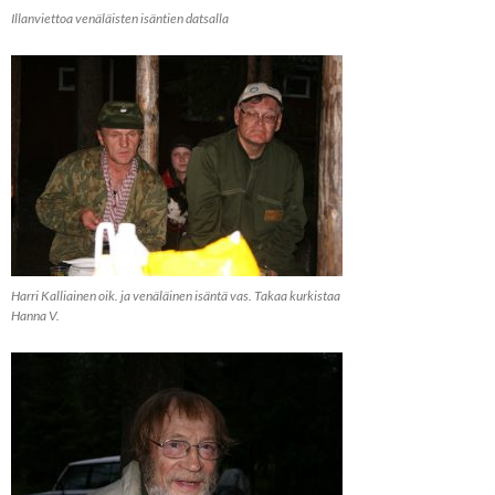
Illanviettoa venäläisten isäntien datsalla
Harri Kalliainen oik. ja venäläinen isäntä vas. Takaa kurkistaa
Hanna V.