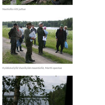
Nuotiolla riitti juttua
Kyläkävelyllä Vuorikylän maantiellä, Martti opastaa