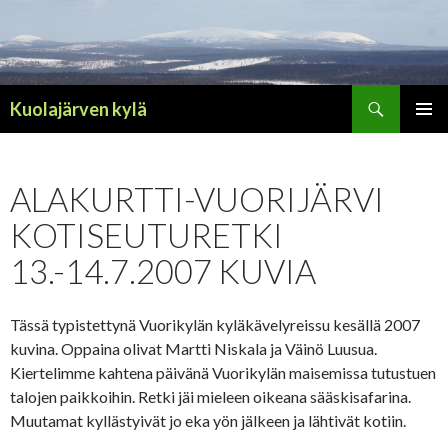
Haku
Kuolajärven kylä
SIIRRY
ENSISIJ
SISÄLTÖÖN
VALIKK
ALAKURTTI-VUORIJÄRVI
KOTISEUTURETKI
13.-14.7.2007 KUVIA
Tässä typistettynä Vuorikylän kyläkävelyreissu kesällä 2007
kuvina. Oppaina olivat Martti Niskala ja Väinö Luusua.
Kiertelimme kahtena päivänä Vuorikylän maisemissa tutustuen
talojen paikkoihin. Retki jäi mieleen oikeana sääskisafarina.
Muutamat kyllästyivät jo eka yön jälkeen ja lähtivät kotiin.