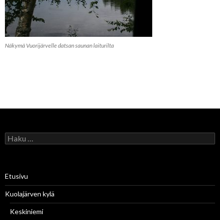
Näkymä Vuorijärvelle datsan saunan laiturilta
H
a
k
u
:
Etusivu
Kuolajärven kylä
Keskiniemi