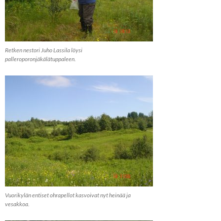
Retken nestori Juho Lassila löysi
palleroporonjäkälätuppaleen.
Vuorikylän entiset ohrapellot kasvoivat nyt heinää ja
vesakkoa.