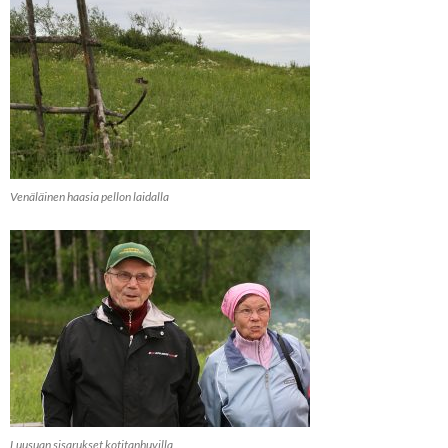
Venäläinen haasia pellon laidalla
Luusuan sisarukset kotitanhuvilla