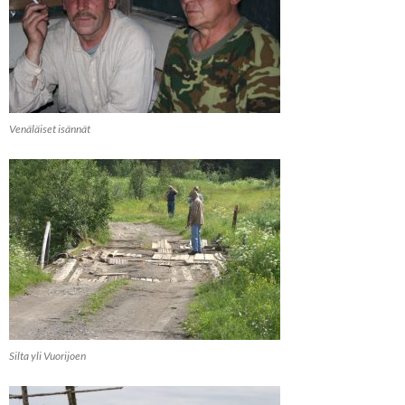
Venäläiset isännät
Silta yli Vuorijoen