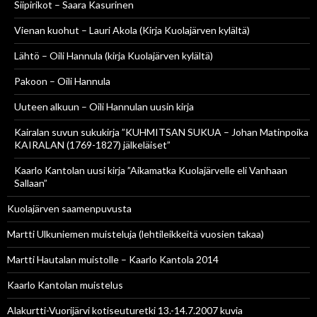
Siipirikot – Saara Kasurinen
Vienan kuohut – Lauri Akola (Kirja Kuolajärven kylältä)
Lähtö – Oili Hannula (kirja Kuolajärven kylältä)
Pakoon – Oili Hannula
Uuteen alkuun – Oili Hannulan uusin kirja
Kairalan suvun sukukirja ”KUHMITSAN SUKUA – Johan Matinpoika
KAIRALAN (1769-1827) jälkeläiset”
Kaarlo Kantolan uusi kirja ”Aikamatka Kuolajärvelle eli Vanhaan
Sallaan”
Kuolajärven saamenpuvusta
Martti Ulkuniemen muisteluja (lehtileikkeitä vuosien takaa)
Martti Hautalan muistolle – Kaarlo Kantola 2014
Kaarlo Kantolan muistelus
Alakurtti-Vuorijärvi kotiseuturetki 13.-14.7.2007 kuvia