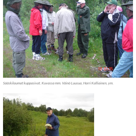
Sääskilaumat kuppasivat. Kuvassa mm. Väinö Luusua, Harri Kalliainen, ym.