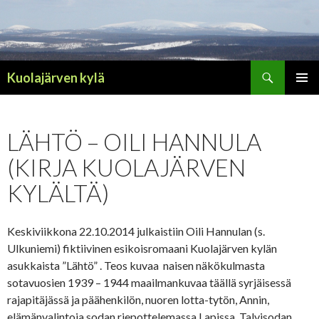
Haku
Kuolajärven kylä
SIIRRY
ENSISIJ
SISÄLTÖÖN
VALIKK
LÄHTÖ – OILI HANNULA
(KIRJA KUOLAJÄRVEN
KYLÄLTÄ)
Keskiviikkona 22.10.2014 julkaistiin Oili Hannulan (s.
Ulkuniemi) fiktiivinen esikoisromaani Kuolajärven kylän
asukkaista ”Lähtö” . Teos kuvaa naisen näkökulmasta
sotavuosien 1939 – 1944 maailmankuvaa täällä syrjäisessä
rajapitäjässä ja päähenkilön, nuoren lotta-tytön, Annin,
elämänvalintoja sodan riepottelemassa Lapissa. Talvisodan