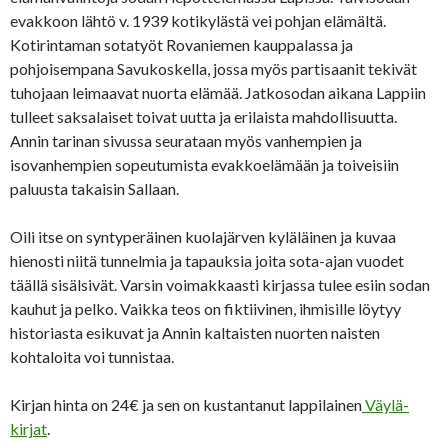
evakkoon lähtö v. 1939 kotikylästä vei pohjan elämältä.
Kotirintaman sotatyöt Rovaniemen kauppalassa ja
pohjoisempana Savukoskella, jossa myös partisaanit tekivät
tuhojaan leimaavat nuorta elämää. Jatkosodan aikana Lappiin
tulleet saksalaiset toivat uutta ja erilaista mahdollisuutta.
Annin tarinan sivussa seurataan myös vanhempien ja
isovanhempien sopeutumista evakkoelämään ja toiveisiin
paluusta takaisin Sallaan.
Oili itse on syntyperäinen kuolajärven kyläläinen ja kuvaa
hienosti niitä tunnelmia ja tapauksia joita sota-ajan vuodet
täällä sisälsivät. Varsin voimakkaasti kirjassa tulee esiin sodan
kauhut ja pelko. Vaikka teos on fiktiivinen, ihmisille löytyy
historiasta esikuvat ja Annin kaltaisten nuorten naisten
kohtaloita voi tunnistaa.
Kirjan hinta on 24€ ja sen on kustantanut lappilainen
Väylä-
kirjat
.