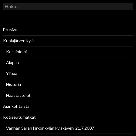
H
a
k
u
:
Etusivu
Kuolajärven kylä
Keskiniemi
Alapää
Ylipää
Historia
Haastattelut
Ajankohtaista
Kotiseutumatkat
Vanhan Sallan kirkonkylän kyläkävely 21.7.2007