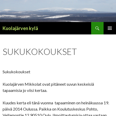
Haku
Kuolajärven kylä
SIIRRY
ENSISIJ
SISÄLTÖÖN
VALIKK
SUKUKOKOUKSET
Sukukokoukset
Kuolajärven Mikkolat ovat pitäneet suvun keskeisiä
tapaamisia jo viisi kertaa.
Kuudes kerta eli tänä vuonna tapaaminen on heinäkuussa 19.
päivä 2014 Oulussa. Paikka on Koulutuskeskus Pohto,
Vellamontie 12 90510 Oulu. Ilmoittautumisia ottaa vastaan