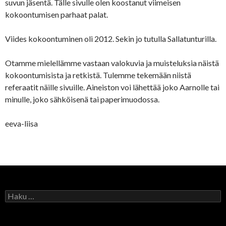
suvun jäsentä. Tälle sivulle olen koostanut viimeisen
kokoontumisen parhaat palat.
Viides kokoontuminen oli 2012. Sekin jo tutulla Sallatunturilla.
Otamme mielellämme vastaan valokuvia ja muisteluksia näistä
kokoontumisista ja retkistä. Tulemme tekemään niistä
referaatit näille sivuille. Aineiston voi lähettää joko Aarnolle tai
minulle, joko sähköisenä tai paperimuodossa.
eeva-liisa
H
a
k
u