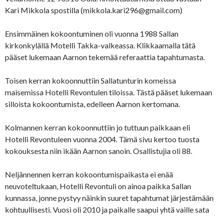
Kari Mikkola spostilla (mikkola.kari296@gmail.com)
Ensimmäinen kokoontuminen oli vuonna 1988 Sallan
kirkonkylällä Motelli Takka-valkeassa. Klikkaamalla tätä
pääset lukemaan Aarnon tekemää referaattia tapahtumasta.
Toisen kerran kokoonnuttiin Sallatunturin komeissa
maisemissa Hotelli Revontulen tiloissa. Tästä pääset lukemaan
silloista kokoontumista, edelleen Aarnon kertomana.
Kolmannen kerran kokoonnuttiin jo tuttuun paikkaan eli
Hotelli Revontuleen vuonna 2004. Tämä sivu kertoo tuosta
kokouksesta niin ikään Aarnon sanoin. Osallistujia oli 88.
Neljännennen kerran kokoontumispaikasta ei enää
neuvoteltukaan, Hotelli Revontuli on ainoa paikka Sallan
kunnassa, jonne pystyy näinkin suuret tapahtumat järjestämään
kohtuullisesti. Vuosi oli 2010 ja paikalle saapui yhtä vaille sata