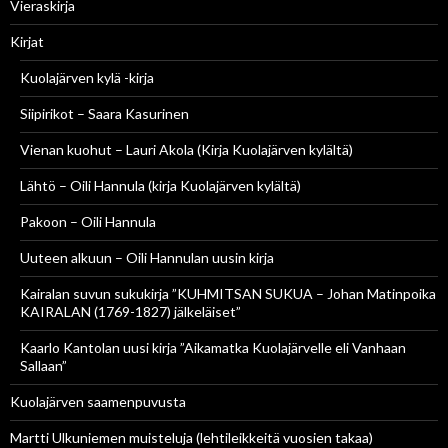
Vieraskirja
Kirjat
Kuolajärven kylä -kirja
Siipirikot – Saara Kasurinen
Vienan kuohut – Lauri Akola (Kirja Kuolajärven kylältä)
Lähtö – Oili Hannula (kirja Kuolajärven kylältä)
Pakoon – Oili Hannula
Uuteen alkuun – Oili Hannulan uusin kirja
Kairalan suvun sukukirja ”KUHMITSAN SUKUA – Johan Matinpoika
KAIRALAN (1769-1827) jälkeläiset”
Kaarlo Kantolan uusi kirja ”Aikamatka Kuolajärvelle eli Vanhaan
Sallaan”
Kuolajärven saamenpuvusta
Martti Ulkuniemen muisteluja (lehtileikkeitä vuosien takaa)