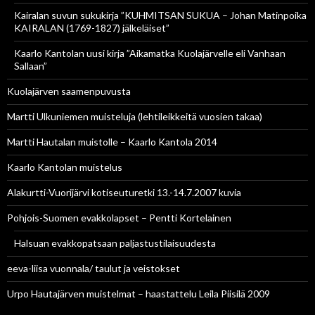
Kairalan suvun sukukirja ”KUHMITSAN SUKUA – Johan Matinpoika
KAIRALAN (1769-1827) jälkeläiset”
Kaarlo Kantolan uusi kirja ”Aikamatka Kuolajärvelle eli Vanhaan
Sallaan”
Kuolajärven saamenpuvusta
Martti Ulkuniemen muisteluja (lehtileikkeitä vuosien takaa)
Martti Hautalan muistolle – Kaarlo Kantola 2014
Kaarlo Kantolan muistelus
Alakurtti-Vuorijärvi kotiseuturetki 13.-14.7.2007 kuvia
Pohjois-Suomen evakkolapset – Pentti Kortelainen
Halsuan evakkopatsaan paljastustilaisuudesta
eeva-liisa vuonnala/ taulut ja veistokset
Urpo Hautajärven muistelmat – haastattelu Leila Piisilä 2009