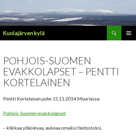
Haku
Kuolajärven kylä
SIIRRY
ENSISIJ
SISÄLTÖÖN
VALIKK
POHJOIS-SUOMEN
EVAKKOLAPSET – PENTTI
KORTELAINEN
Pentti Kortelaisen puhe 15.11.2014 Muurlassa:
Pohjois-Suomen evakkolapset
– klikkaa ylläolevaa, aukeaa omaksi tiedostoksi.