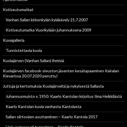
Kotiseutumatkat
Vanhan Sallan kirkonkylän kyläkävely 21.7.2007
Kotiseutumatka Vuorikylään juhannuksena 2009
Kuvagalleria
Tunnistettavia kuvia
Kuolajärven (Vanhan Sallan) ihmisiä
Kuolajärven facebook-sivuston jäsenten kesätapaaminen Kairalan
Kievarissa 20.07.2020 peruttu!
Juttuja ja kertomuksia Kuolajärveltä ja nykyisestä Sallasta
Juhannusmuisto v. 1950: Kaarlo Kantolan kirjoitus Ilma Heikkilästä
Kaarlo Kantolan kuvia vanhasta Kantolasta
Sallan siirtoväen asuttaminen – Kaarlo Kantola 2017
Linja-autossa oli tunnelmaa – Kaarlo Kantola