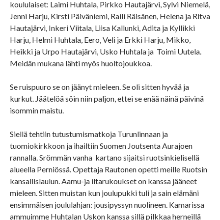
koululaiset: Laimi Huhtala, Pirkko Hautajärvi, Sylvi Niemelä,
Jenni Harju, Kirsti Päiväniemi, Raili Räisänen, Helena ja Ritva
Hautajärvi, Inkeri Viitala, Liisa Kallunki, Adita ja Kyllikki
Harju, Helmi Huhtala, Eero, Veli ja Erkki Harju, Mikko,
Heikki ja Urpo Hautajärvi, Usko Huhtala ja Toimi Uutela.
Meidän mukana lähti myös huoltojoukkoa.
Se ruispuuro se on jäänyt mieleen. Se oli sitten hyvää ja
kurkut. Jäätelöä söin niin paljon, ettei se enää näinä päivinä
isommin maistu.
Siellä tehtiin tutustumismatkoja Turunlinnaan ja
tuomiokirkkoon ja ihailtiin Suomen Joutsenta Aurajoen
rannalla. Srömmän vanha kartano sijaitsi ruotsinkielisellä
alueella Perniössä. Opettaja Rautonen opetti meille Ruotsin
kansallislaulun. Aamu-ja iltarukoukset on kanssa jääneet
mieleen. Sitten muistan kun joulupukki tuli ja sain elämäni
ensimmäisen joululahjan: jousipyssyn nuolineen. Kamarissa
ammuimme Huhtalan Uskon kanssa sillä pilkkaa herneillä