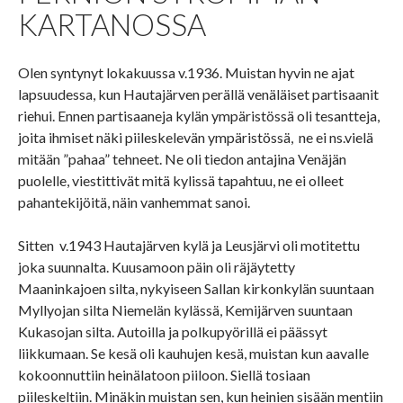
KARTANOSSA
Olen syntynyt lokakuussa v.1936. Muistan hyvin ne ajat
lapsuudessa, kun Hautajärven perällä venäläiset partisaanit
riehui. Ennen partisaaneja kylän ympäristössä oli tesantteja,
joita ihmiset näki piileskelevän ympäristössä, ne ei ns.vielä
mitään ”pahaa” tehneet. Ne oli tiedon antajina Venäjän
puolelle, viestittivät mitä kylissä tapahtuu, ne ei olleet
pahantekijöitä, näin vanhemmat sanoi.
Sitten v.1943 Hautajärven kylä ja Leusjärvi oli motitettu
joka suunnalta. Kuusamoon päin oli räjäytetty
Maaninkajoen silta, nykyiseen Sallan kirkonkylän suuntaan
Myllyojan silta Niemelän kylässä, Kemijärven suuntaan
Kukasojan silta. Autoilla ja polkupyörillä ei päässyt
liikkumaan. Se kesä oli kauhujen kesä, muistan kun aavalle
kokoonnuttiin heinälatoon piiloon. Siellä tosiaan
piileskeltiin. Minäkin muistan sen, kun heinien sisään mentiin