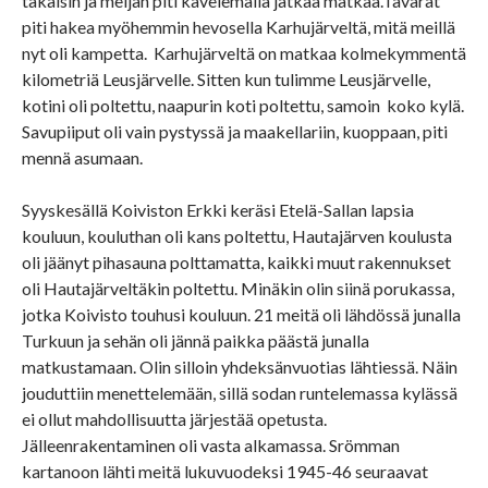
takaisin ja meijän piti kävelemällä jatkaa matkaa.Tavarat
piti hakea myöhemmin hevosella Karhujärveltä, mitä meillä
nyt oli kampetta. Karhujärveltä on matkaa kolmekymmentä
kilometriä Leusjärvelle. Sitten kun tulimme Leusjärvelle,
kotini oli poltettu, naapurin koti poltettu, samoin koko kylä.
Savupiiput oli vain pystyssä ja maakellariin, kuoppaan, piti
mennä asumaan.
Syyskesällä Koiviston Erkki keräsi Etelä-Sallan lapsia
kouluun, kouluthan oli kans poltettu, Hautajärven koulusta
oli jäänyt pihasauna polttamatta, kaikki muut rakennukset
oli Hautajärveltäkin poltettu. Minäkin olin siinä porukassa,
jotka Koivisto touhusi kouluun. 21 meitä oli lähdössä junalla
Turkuun ja sehän oli jännä paikka päästä junalla
matkustamaan. Olin silloin yhdeksänvuotias lähtiessä. Näin
jouduttiin menettelemään, sillä sodan runtelemassa kylässä
ei ollut mahdollisuutta järjestää opetusta.
Jälleenrakentaminen oli vasta alkamassa. Srömman
kartanoon lähti meitä lukuvuodeksi 1945-46 seuraavat