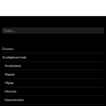
H
a
k
u
:
Etusivu
Kuolajärven kylä
Keskiniemi
Alapää
Ylipää
Historia
Haastattelut