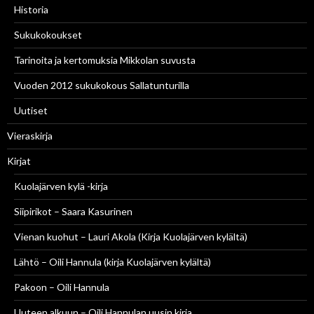
Historia
Sukukokoukset
Tarinoita ja kertomuksia Mikkolan suvusta
Vuoden 2012 sukukokous Sallatunturilla
Uutiset
Vieraskirja
Kirjat
Kuolajärven kylä -kirja
Siipirikot – Saara Kasurinen
Vienan kuohut – Lauri Akola (Kirja Kuolajärven kylältä)
Lähtö – Oili Hannula (kirja Kuolajärven kylältä)
Pakoon – Oili Hannula
Uuteen alkuun – Oili Hannulan uusin kirja