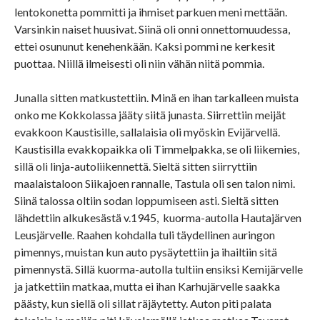
lentokonetta pommitti ja ihmiset parkuen meni mettään.
Varsinkin naiset huusivat. Siinä oli onni onnettomuudessa,
ettei osununut kenehenkään. Kaksi pommi ne kerkesit
puottaa. Niillä ilmeisesti oli niin vähän niitä pommia.
Junalla sitten matkustettiin. Minä en ihan tarkalleen muista
onko me Kokkolassa jääty siitä junasta. Siirrettiin meijät
evakkoon Kaustisille, sallalaisia oli myöskin Evijärvellä.
Kaustisilla evakkopaikka oli Timmelpakka, se oli liikemies,
sillä oli linja-autoliikennettä. Sieltä sitten siirryttiin
maalaistaloon Siikajoen rannalle, Tastula oli sen talon nimi.
Siinä talossa oltiin sodan loppumiseen asti. Sieltä sitten
lähdettiin alkukesästä v.1945, kuorma-autolla Hautajärven
Leusjärvelle. Raahen kohdalla tuli täydellinen auringon
pimennys, muistan kun auto pysäytettiin ja ihailtiin sitä
pimennystä. Sillä kuorma-autolla tultiin ensiksi Kemijärvelle
ja jatkettiin matkaa, mutta ei ihan Karhujärvelle saakka
päästy, kun siellä oli sillat räjäytetty. Auton piti palata