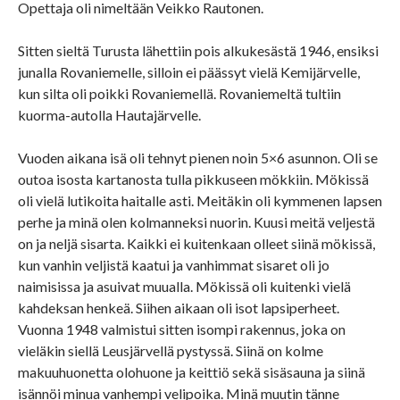
Opettaja oli nimeltään Veikko Rautonen.
Sitten sieltä Turusta lähettiin pois alkukesästä 1946, ensiksi
junalla Rovaniemelle, silloin ei päässyt vielä Kemijärvelle,
kun silta oli poikki Rovaniemellä. Rovaniemeltä tultiin
kuorma-autolla Hautajärvelle.
Vuoden aikana isä oli tehnyt pienen noin 5×6 asunnon. Oli se
outoa isosta kartanosta tulla pikkuseen mökkiin. Mökissä
oli vielä lutikoita haitalle asti. Meitäkin oli kymmenen lapsen
perhe ja minä olen kolmanneksi nuorin. Kuusi meitä veljestä
on ja neljä sisarta. Kaikki ei kuitenkaan olleet siinä mökissä,
kun vanhin veljistä kaatui ja vanhimmat sisaret oli jo
naimisissa ja asuivat muualla. Mökissä oli kuitenki vielä
kahdeksan henkeä. Siihen aikaan oli isot lapsiperheet.
Vuonna 1948 valmistui sitten isompi rakennus, joka on
vieläkin siellä Leusjärvellä pystyssä. Siinä on kolme
makuuhuonetta olohuone ja keittiö sekä sisäsauna ja siinä
isännöi minua vanhempi velipoika. Minä muutin tänne