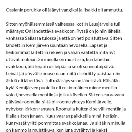
Ossianin porukka oli jäänyt vangiksi ja Iisakki oli ammuttu.
Sitten myöhäisemmässä vaiheessa kotiin Leusjärvelle tuli
määräys: On lähdettävä evakkoon. Ryssä on jo niin lähellä,
vanhassa Sallassa tulossa ja että on heti poistuttava. Sitten
lähdettiin Kemijärven suuntaan hevosella. Lapset ja
heikoimmat laitettiin rekeen ja vähän vaatetta mitä nyt
ottivat mukaan. Se minulla on muistissa, kun lähettiin
evakkoon, äiti leipoi ruisleipää ja se oli sunnuntaipäivä.
Leivät jäi pöyvälle nousemaan, niitä ei ehditty paistaa, niin
äkkiä oli lähettävä. Tuli määräys se on lähettävä. Räisälän
kylä Kemijärven puolella oli ensimmäinen minne mentiin
yöksi, hevosella mentiin ja jotku kävellen. Sitten seuraavana
päivänä roomulla, siitä oli roomu yhteys Kemijärvelle,
nykyisen kirkon rantaan. Roomulla kuitenki se väli mentiin ja
illalla sitten junaan. Kuusivaaran paikkeilla minä heräsin,
kun ryssät yritti pommittaa evakkojunaa. Ja siitäkin minulla
on kammo ja muistikuva, kun juna pysähtyi ja kaksi