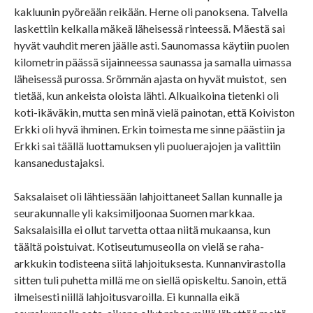
kakluunin pyöreään reikään. Herne oli panoksena. Talvella
laskettiin kelkalla mäkeä läheisessä rinteessä. Mäestä sai
hyvät vauhdit meren jäälle asti. Saunomassa käytiin puolen
kilometrin päässä sijainneessa saunassa ja samalla uimassa
läheisessä purossa. Srömmän ajasta on hyvät muistot, sen
tietää, kun ankeista oloista lähti. Alkuaikoina tietenki oli
koti-ikäväkin, mutta sen minä vielä painotan, että Koiviston
Erkki oli hyvä ihminen. Erkin toimesta me sinne päästiin ja
Erkki sai täällä luottamuksen yli puoluerajojen ja valittiin
kansanedustajaksi.
Saksalaiset oli lähtiessään lahjoittaneet Sallan kunnalle ja
seurakunnalle yli kaksimiljoonaa Suomen markkaa.
Saksalaisilla ei ollut tarvetta ottaa niitä mukaansa, kun
täältä poistuivat. Kotiseutumuseolla on vielä se raha-
arkkukin todisteena siitä lahjoituksesta. Kunnanvirastolla
sitten tuli puhetta millä me on siellä opiskeltu. Sanoin, että
ilmeisesti niillä lahjoitusvaroilla. Ei kunnalla eikä