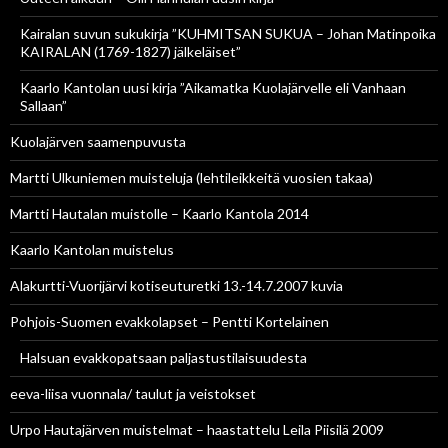
Kairalan suvun sukukirja ”KUHMITSAN SUKUA – Johan Matinpoika
KAIRALAN (1769-1827) jälkeläiset”
Kaarlo Kantolan uusi kirja ”Aikamatka Kuolajärvelle eli Vanhaan
Sallaan”
Kuolajärven saamenpuvusta
Martti Ulkuniemen muisteluja (lehtileikkeitä vuosien takaa)
Martti Hautalan muistolle – Kaarlo Kantola 2014
Kaarlo Kantolan muistelus
Alakurtti-Vuorijärvi kotiseuturetki 13.-14.7.2007 kuvia
Pohjois-Suomen evakkolapset – Pentti Kortelainen
Halsuan evakkopatsaan paljastustilaisuudesta
eeva-liisa vuonnala/ taulut ja veistokset
Urpo Hautajärven muistelmat – haastattelu Leila Piisilä 2009