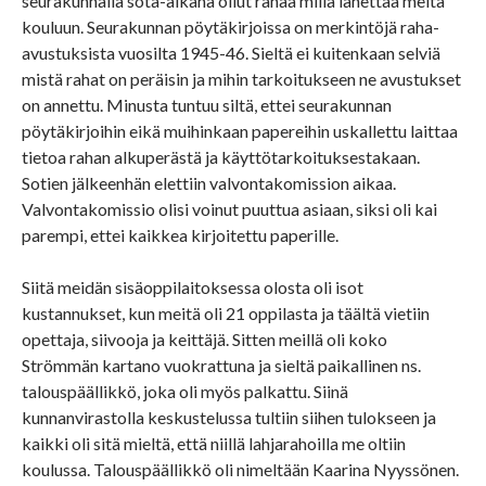
seurakunnalla sota-aikana ollut rahaa millä lähettää meitä
kouluun. Seurakunnan pöytäkirjoissa on merkintöjä raha-
avustuksista vuosilta 1945-46. Sieltä ei kuitenkaan selviä
mistä rahat on peräisin ja mihin tarkoitukseen ne avustukset
on annettu. Minusta tuntuu siltä, ettei seurakunnan
pöytäkirjoihin eikä muihinkaan papereihin uskallettu laittaa
tietoa rahan alkuperästä ja käyttötarkoituksestakaan.
Sotien jälkeenhän elettiin valvontakomission aikaa.
Valvontakomissio olisi voinut puuttua asiaan, siksi oli kai
parempi, ettei kaikkea kirjoitettu paperille.
Siitä meidän sisäoppilaitoksessa olosta oli isot
kustannukset, kun meitä oli 21 oppilasta ja täältä vietiin
opettaja, siivooja ja keittäjä. Sitten meillä oli koko
Strömmän kartano vuokrattuna ja sieltä paikallinen ns.
talouspäällikkö, joka oli myös palkattu. Siinä
kunnanvirastolla keskustelussa tultiin siihen tulokseen ja
kaikki oli sitä mieltä, että niillä lahjarahoilla me oltiin
koulussa. Talouspäällikkö oli nimeltään Kaarina Nyyssönen.