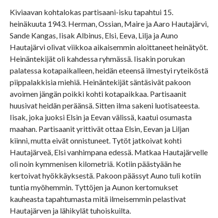
Kiviaavan kohtalokas partisaani-isku tapahtui 15.
heinäkuuta 1943. Herman, Ossian, Maire ja Aaro Hautajärvi,
Sande Kangas, Iisak Albinus, Elsi, Eeva, Lilja ja Auno
Hautajärvi olivat viikkoa aikaisemmin aloittaneet heinätyöt.
Heinäntekijät oli kahdessa ryhmässä. Iisakin porukan
palatessa kotapaikalleen, heidän eteensä ilmestyi ryteiköstä
piippalakkisia miehiä. Heinäntekijät säntäsivät pakoon
avoimen jängän poikki kohti kotapaikkaa. Partisaanit
huusivat heidän peräänsä. Sitten ilma sakeni luotisateesta.
Iisak, joka juoksi Elsin ja Eevan välissä, kaatui osumasta
maahan. Partisaanit yrittivät ottaa Elsin, Eevan ja Liljan
kiinni, mutta eivät onnistuneet. Tytöt jatkoivat kohti
Hautajärveä, Elsi vanhimpana edessä. Matkaa Hautajärvelle
oli noin kymmenisen kilometriä. Kotiin päästyään he
kertoivat hyökkäyksestä. Pakoon päässyt Auno tuli kotiin
tuntia myöhemmin. Tyttöjen ja Aunon kertomukset
kauheasta tapahtumasta mitä ilmeisemmin pelastivat
Hautajärven ja lähikylät tuhoiskuilta.