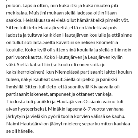
piiloon. Lapsia oltiin, niin kuka itki ja kuka muuten piti
mekkalaa. Muistini mukaan siellä ladossa oltiin iltaan
saakka. Heinäkuussa ei vielä ollut hämärät eikä pimeät yöt.
Sitten tuli tieto Hautajärveltä, että on lähdettävä pois
ladosta ja tultava kaikkien Hautajärven koululle ja että sinne
on tullut sotilaita. Sieltä käveltiin se nelisen kilometriä
koululle. Koko kylä oli sitten siinä koululla ja siellä oltiin noin
pari vuorokautta. Koko Hautajärven ja Leusjärven kylän
väki. Sieltä katsottiin (se koulu oli ennen sotia jo
kaksikerroksinen), kun Niemelässä partisaanit laittoi koulun
tuleen, näkyi kauheat savut. Siellä oli pelko ja paniikki
ihmisillä. Sitten tuli tieto, että suoniityllä Kiviaavalla oli
partisaanit iskeneet, ampuneet ja ottaneet vankeja.
Tiedosta tuli paniikki ja Hautajärven Ossianin vaimo tuli
aivan hysteeriseksi. Minäkin lapsena 6-7 vuotta vanhana
järkytyin ja vieläkin pyörii tuolla korvien välissä se kauhu.
Naimi Hautajärvi on jäänyt mieleen; se parku miten kauhiaa
se oli hänelle.