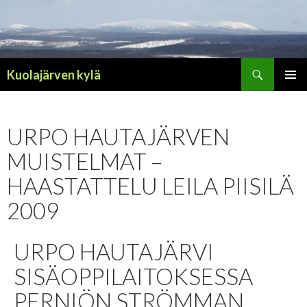
Haku
Kuolajärven kylä
SIIRRY
ENSISIJ
SISÄLTÖÖN
VALIKK
URPO HAUTAJÄRVEN
MUISTELMAT –
HAASTATTELU LEILA PIISILÄ
2009
URPO HAUTAJÄRVI
SISÄOPPILAITOKSESSA
PERNIÖN STRÖMMAN