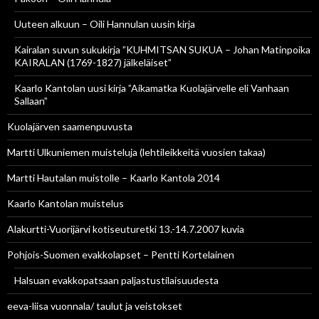
Uuteen alkuun – Oili Hannulan uusin kirja
Kairalan suvun sukukirja ”KUHMITSAN SUKUA – Johan Matinpoika
KAIRALAN (1769-1827) jälkeläiset”
Kaarlo Kantolan uusi kirja ”Aikamatka Kuolajärvelle eli Vanhaan
Sallaan”
Kuolajärven saamenpuvusta
Martti Ulkuniemen muisteluja (lehtileikkeitä vuosien takaa)
Martti Hautalan muistolle – Kaarlo Kantola 2014
Kaarlo Kantolan muistelus
Alakurtti-Vuorijärvi kotiseuturetki 13.-14.7.2007 kuvia
Pohjois-Suomen evakkolapset – Pentti Kortelainen
Halsuan evakkopatsaan paljastustilaisuudesta
eeva-liisa vuonnala/ taulut ja veistokset