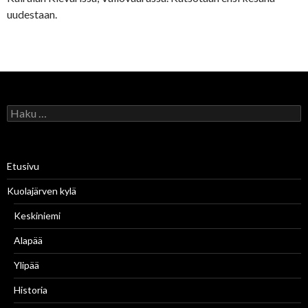
uudestaan.
H
a
k
u
:
Etusivu
Kuolajärven kylä
Keskiniemi
Alapää
Ylipää
Historia