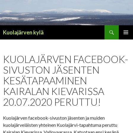
Haku
Kuolajärven kylä
SIIRRY
ENSISIJ
SISÄLTÖÖN
VALIKK
KUOLAJÄRVEN FACEBOOK-
SIVUSTON JÄSENTEN
KESÄTAPAAMINEN
KAIRALAN KIEVARISSA
20.07.2020 PERUTTU!
Kuolajärven facebook-sivuston jäsenten ja muiden
kuolajärveläisten yhteinen Kuolajärvi-tapahtuma peruttu
Kairalan Kievarissa, Vallovaarassa. Katsotaan ensi kesänä