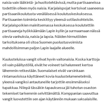
naisia vain lääkintä- ja huoltotehtävissä, mutta partisaaneissa
todettiin olleen myös naisia. Karjalaispojat kertoivat saaneensa
partisaanikoulutusta venäläisessä koulutuskeskuksessa.
Partisaanien toiminta keskittyy yleensä sotilaskohteisiin.
Karjalaispoikien mainitsemassa keskuksessa koulutettiin
partisaaneja hyökkäämään Lapin kyliin ja surmaamaan näissä
olevia vanhuksia, naisia ja lapsia. Näiden hirmutöiden
tarkoituksena oli sitoa Suomen puolustusvoimista
mahdollisimman paljon Lapin laajalle alueelle.
Kuulusteluissa vangit olivat hyvin vaitonaisia. Koska karttoja
oli vain päällystöllä, eivät he voineet tai halunneet kertoa
lähemmin retkestään. Suomalaiset eivät varsinkaan
rintamaoloissa käyttäneet kovia kuulustelumenetelmiä,
yleensä vangiksi antautuneille tarjottiin ensimmäiseksi
tupakkaa. Niinpä tässäkin tapauksessa jäi tuhotun osaston
tekemiset tarkemmin selvittämättä. Komppanian saavuttua
vangit luovutettiin sen ajan käytännön mukaan saksalaisille.