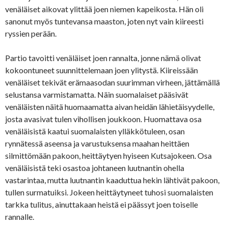
venäläiset aikovat ylittää joen niemen kapeikosta. Hän oli
sanonut myös tuntevansa maaston, joten nyt vain kiireesti
ryssien perään.
Partio tavoitti venäläiset joen rannalta, jonne nämä olivat
kokoontuneet suunnittelemaan joen ylitystä. Kiireissään
venäläiset tekivät erämaasodan suurimman virheen, jättämällä
selustansa varmistamatta. Näin suomalaiset pääsivät
venäläisten näitä huomaamatta aivan heidän lähietäisyydelle,
josta avasivat tulen vihollisen joukkoon. Huomattava osa
venäläisistä kaatui suomalaisten ylläkkötuleen, osan
rynnätessä aseensa ja varustuksensa maahan heittäen
silmittömään pakoon, heittäytyen hyiseen Kutsajokeen. Osa
venäläisistä teki osastoa johtaneen luutnantin ohella
vastarintaa, mutta luutnantin kaaduttua hekin lähtivät pakoon,
tullen surmatuiksi. Jokeen heittäytyneet tuhosi suomalaisten
tarkka tulitus, ainuttakaan heistä ei päässyt joen toiselle
rannalle.