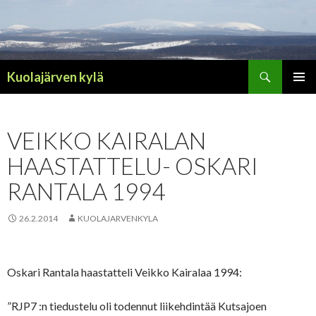
Haku
Kuolajärven kylä
SIIRRY
ENSISIJ
SISÄLTÖÖN
VALIKK
VEIKKO KAIRALAN
HAASTATTELU- OSKARI
RANTALA 1994
26.2.2014
KUOLAJARVENKYLA
Oskari Rantala haastatteli Veikko Kairalaa 1994:
”RJP7 :n tiedustelu oli todennut liikehdintää Kutsajoen