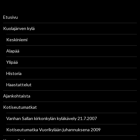
k
u
:
Etusivu
Kuolajärven kylä
Keskiniemi
Alapää
Ylipää
Historia
Haastattelut
Ajankohtaista
Kotiseutumatkat
Vanhan Sallan kirkonkylän kyläkävely 21.7.2007
Kotiseutumatka Vuorikylään juhannuksena 2009