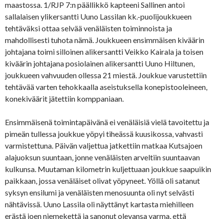
maastossa. 1/RJP 7:n päällikkö kapteeni Sallinen antoi
sallalaisen ylikersantti Uuno Lassilan kk.-puolijoukkueen
tehtäväksi ottaa selvää venäläisten toiminnoista ja
mahdollisesti tuhota nämä. Joukkueen ensimmäisen kiväärin
johtajana toimi silloinen alikersantti Veikko Kairala ja toisen
kiväärin johtajana posiolainen alikersantti Uuno Hiltunen,
joukkueen vahvuuden ollessa 21 miestä. Joukkue varustettiin
tehtävää varten tehokkaalla aseistuksella konepistooleineen,
konekiväärit jätettiin komppaniaan.
Ensimmäisenä toimintapäivänä ei venäläisiä vielä tavoitettu ja
pimeän tullessa joukkue yöpyi tiheässä kuusikossa, vahvasti
varmistettuna. Päivän valjettua jatkettiin matkaa Kutsajoen
alajuoksun suuntaan, jonne venäläisten arveltiin suuntaavan
kulkunsa. Muutaman kilometrin kuljettuaan joukkue saapuikin
paikkaan, jossa venäläiset olivat yöpyneet. Yöllä oli satanut
syksyn ensilumi ja venäläisten menosuunta oli nyt selvästi
nähtävissä. Uuno Lassila oli näyttänyt kartasta miehilleen
erästä joen niemekettä ja sanonut olevansa varma, että