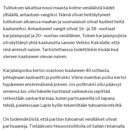
Tulituksen lakattua nousi maasta kolme venäläistä kädet
ylhäällä, antautuen vangiksi. Nämä olivat heittäytyneet
tulituksen alkaessa maahan ja suomalaiset olivat luulleet heitä
kaatuneiksi. Antautuneet vangit olivat 16- ja 18- vuotiaat
karjalaispojat ja 20 –vuotias venäläinen. Toinen karjalaispojista
oli näyttänyt yhtä kaatunutta sanoen Veikko Kairalalle, että
sinä ammuit naisen. Tarkistettaessa todettiinkin kiväärinsä
viereen kaatuneen olevan naisen.
Karjalaispoika kertoi osastoon kuuluneen 40 sotilasta,
johtajinaan luutnantti ja politrukki. Viime mainitun poika kertoi
hypänneen ensimmäisenä jokeen. Jos politrukki olisi päässyt
omiensa luo, olisi hänelle tuottanut vaikeuksia sepittää
retkestään sankaritarinaa, kuten partisaaneilla oli tapana
tehdä, palatessaan Lapin kyliin tekemiltään tuhoamisretkiltä.
On todennäköistä, että partion tuhoamat venäläiset olivat
partisaaneja. Tietääkseni Neuvostoliitolla oli Sallan rintamalla