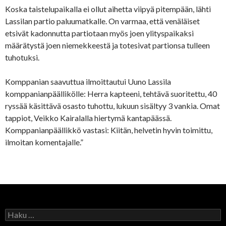
Koska taistelupaikalla ei ollut aihetta viipyä pitempään, lähti
Lassilan partio paluumatkalle. On varmaa, että venäläiset
etsivät kadonnutta partiotaan myös joen ylityspaikaksi
määrätystä joen niemekkeestä ja totesivat partionsa tulleen
tuhotuksi.
Komppanian saavuttua ilmoittautui Uuno Lassila
komppanianpäällikölle: Herra kapteeni, tehtävä suoritettu, 40
ryssää käsittävä osasto tuhottu, lukuun sisältyy 3 vankia. Omat
tappiot, Veikko Kairalalla hiertymä kantapäässä.
Komppanianpäällikkö vastasi: Kiitän, helvetin hyvin toimittu,
ilmoitan komentajalle.”
H
a