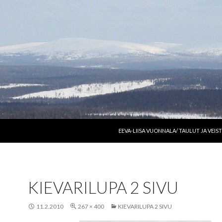
SIIRRY SISÄLTÖÖN
EEVA-LIISA VUONNALA/ TAULUT JA VEIS
KIEVARILUPA 2 SIVU
11.2.2010
267 × 400
KIEVARILUPA 2 SIVU