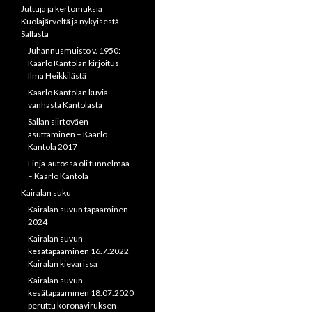
Juttuja ja kertomuksia
Kuolajärveltä ja nykyisestä
Sallasta
Juhannusmuisto v. 1950:
Kaarlo Kantolan kirjoitus
Ilma Heikkilästä
Kaarlo Kantolan kuvia
vanhasta Kantolasta
Sallan siirtoväen
asuttaminen – Kaarlo
Kantola 2017
Linja-autossa oli tunnelmaa
– Kaarlo Kantola
Kairalan suku
Kairalan suvun tapaaminen
2024
Kairalan suvun
kesätapaaminen 16.7.2022
Kairalan kievarissa
Kairalan suvun
kesätapaaminen 18.07.2020
peruttu koronaviruksen