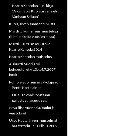
Kaarlo Kantolan uusi kirja
”Aikamatka Kuolajärvelle eli
Vanhaan Sallaan”
Kuolajärven saamenpuvusta
Martti Ulkuniemen muisteluja
(lehtileikkeitä vuosien takaa)
Martti Hautalan muistolle –
Kaarlo Kantola 2014
Kaarlo Kantolan muistelus
Alakurtti-Vuorijärvi
kotiseuturetki 13.-14.7.2007
kuvia
Pohjois-Suomen evakkolapset
– Pentti Kortelainen
Halsuan evakkopatsaan
paljastustilaisuudesta
eeva-liisa vuonnala/ taulut ja
veistokset
Urpo Hautajärven muistelmat
– haastattelu Leila Piisilä 2009