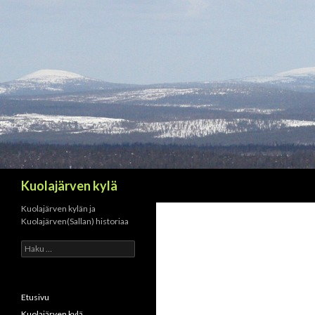
Haku
Kuolajärven kylä
Kuolajärven kylän ja
Kuolajärven(Sallan) historiaa
H
a
k
u
:
Etusivu
Kuolajärven kylä