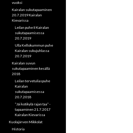
vuoksi
Kairalan sukutapaaminen
20.7.2019 Kairalan
Kievarissa
Leilan puhe II Kairalan
sukutapaamisessa
20.7.2019
Ulla Kellokummun puhe
Kairalan sukujuhlassa
20.7.2019
Kairalan suvun
sukutapaaminen kesällä
2018
Leilan tervetuliaspuhe
Kairalan
sukutapaamisessa
20.7.2018
”Jäi kotikylä rajan taa” -
tapaaminen 21.7.2017
Kairalan Kievarissa
Kuolajärven Mikkolat
Historia