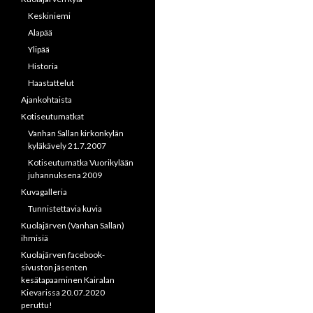
Keskiniemi
Alapää
Ylipää
Historia
Haastattelut
Ajankohtaista
Kotiseutumatkat
Vanhan Sallan kirkonkylän
kyläkävely 21.7.2007
Kotiseutumatka Vuorikylään
juhannuksena 2009
Kuvagalleria
Tunnistettavia kuvia
Kuolajärven (Vanhan Sallan)
ihmisiä
Kuolajärven facebook-
sivuston jäsenten
kesätapaaminen Kairalan
Kievarissa 20.07.2020
peruttu!