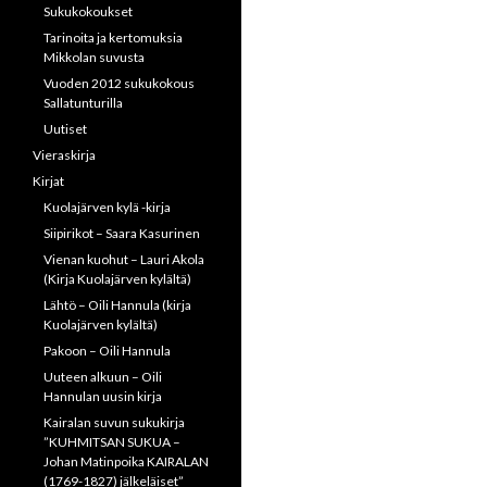
Sukukokoukset
Tarinoita ja kertomuksia
Mikkolan suvusta
Vuoden 2012 sukukokous
Sallatunturilla
Uutiset
Vieraskirja
Kirjat
Kuolajärven kylä -kirja
Siipirikot – Saara Kasurinen
Vienan kuohut – Lauri Akola
(Kirja Kuolajärven kylältä)
Lähtö – Oili Hannula (kirja
Kuolajärven kylältä)
Pakoon – Oili Hannula
Uuteen alkuun – Oili
Hannulan uusin kirja
Kairalan suvun sukukirja
”KUHMITSAN SUKUA –
Johan Matinpoika KAIRALAN
(1769-1827) jälkeläiset”